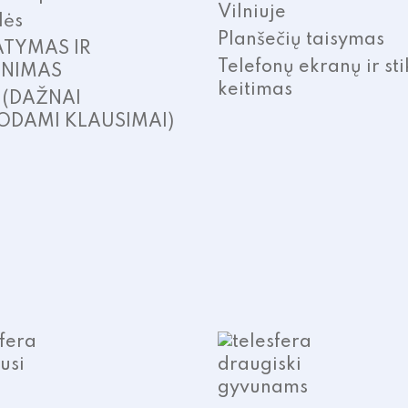
Vilniuje
lės
Planšečių taisymas
ATYMAS IR
Telefonų ekranų ir sti
INIMAS
keitimas
. (DAŽNAI
ODAMI KLAUSIMAI)