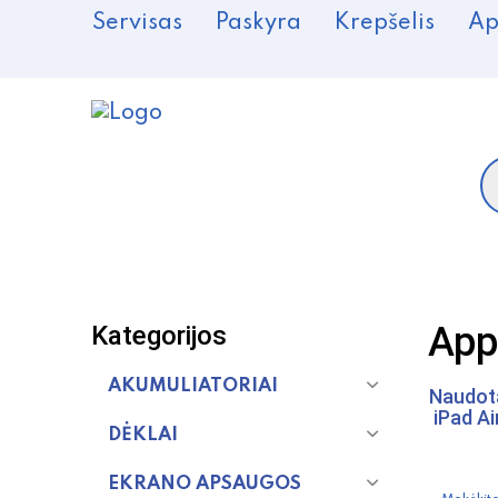
Servisas
Paskyra
Krepšelis
Ap
P
s
App
Kategorijos
AKUMULIATORIAI
Naudota
iPad A
DĖKLAI
EKRANO APSAUGOS