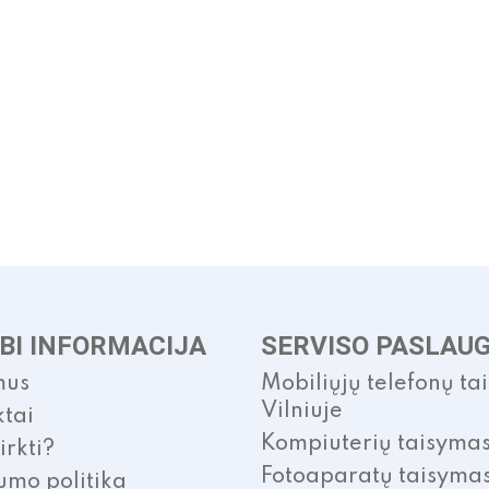
BI INFORMACIJA
SERVISO PASLAU
mus
Mobiliųjų telefonų ta
Vilniuje
tai
Kompiuterių taisyma
irkti?
Fotoaparatų taisyma
umo politika