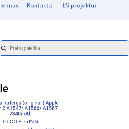
ie mus
Kontaktai
ES projektai
roducts
earch
le
 baterija (originali) Apple
ir 2 A1547/ A1566/ A1567
7340mAh
10.00
€
su PVM