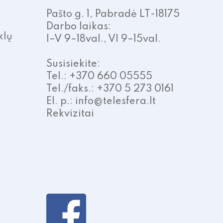
Pašto g. 1, Pabradė LT-18175
Darbo laikas:
klų
I–V 9–18val., VI 9–15val.
Susisiekite:
Tel.: +370 660 05555
Tel./faks.: +370 5 273 0161
El. p.: info@telesfera.lt
Rekvizitai