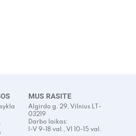
GOS
MUS RASITE
isykla
Algirdo g. 29, Vilnius LT-
03219
Darbo laikas:
s
I-V 9-18 val., VI 10-15 val.
s