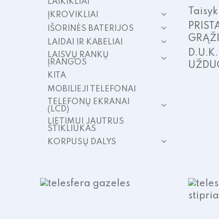
LAIKIKLIAI
Taisyk
ĮKROVIKLIAI
PRIST
IŠORINĖS BATERIJOS
GRĄŽ
LAIDAI IR KABELIAI
D.U.K
LAISVŲ RANKŲ
ĮRANGOS
UŽDU
KITA
MOBILIEJI TELEFONAI
TELEFONŲ EKRANAI
(LCD)
LIETIMUI JAUTRUS
STIKLIUKAS
KORPUSŲ DALYS