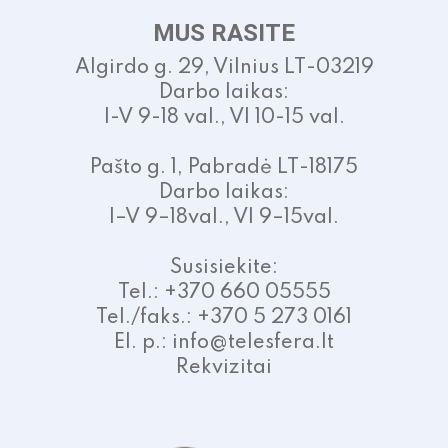
MUS RASITE
Algirdo g. 29, Vilnius LT-03219
Darbo laikas:
I-V 9-18 val., VI 10-15 val.
Pašto g. 1, Pabradė LT-18175
Darbo laikas:
I–V 9–18val., VI 9–15val.
Susisiekite:
Tel.: +370 660 05555
Tel./faks.: +370 5 273 0161
El. p.: info@telesfera.lt
Rekvizitai