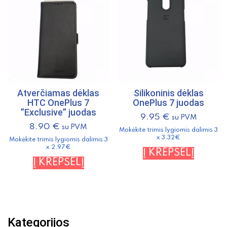
Atverčiamas dėklas
Silikoninis dėklas
HTC OnePlus 7
OnePlus 7 juodas
”Exclusive” juodas
9.95
€
su PVM
8.90
€
su PVM
Mokėkite trimis lygiomis dalimis 3
x 3.32€
Mokėkite trimis lygiomis dalimis 3
x 2.97€
Į KREPŠELĮ
Į KREPŠELĮ
Kategorijos