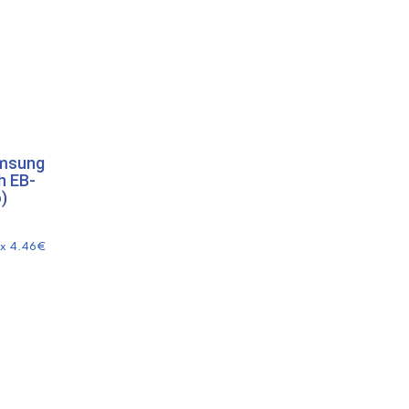
amsung
h EB-
)
3 x 4.46€