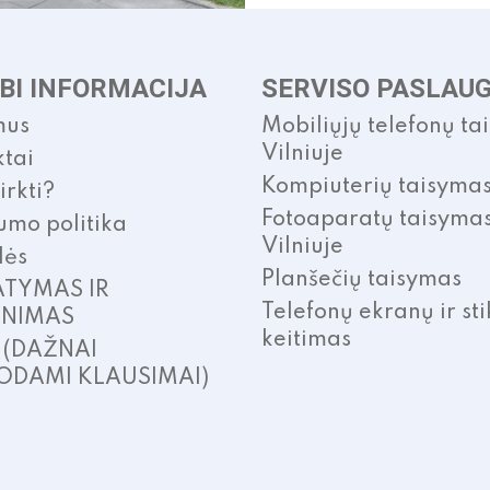
BI INFORMACIJA
SERVISO PASLAU
mus
Mobiliųjų telefonų ta
Vilniuje
tai
Kompiuterių taisyma
irkti?
Fotoaparatų taisyma
umo politika
Vilniuje
lės
Planšečių taisymas
ATYMAS IR
Telefonų ekranų ir sti
INIMAS
keitimas
. (DAŽNAI
ODAMI KLAUSIMAI)