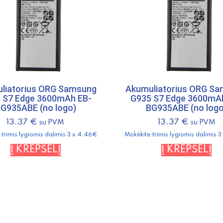
liatorius ORG Samsung
Akumuliatorius ORG S
 S7 Edge 3600mAh EB-
G935 S7 Edge 3600mA
G935ABE (no logo)
BG935ABE (no logo
13.37
€
13.37
€
su PVM
su PVM
 trimis lygiomis dalimis 3 x 4.46€
Mokėkite trimis lygiomis dalimis 
Į KREPŠELĮ
Į KREPŠELĮ