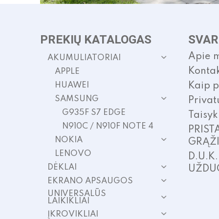
PREKIŲ KATALOGAS
SVAR
Apie 
AKUMULIATORIAI
Kontak
APPLE
HUAWEI
Kaip p
SAMSUNG
Privat
G935F S7 EDGE
Taisyk
N910C / N910F NOTE 4
PRIST
NOKIA
GRĄŽ
LENOVO
D.U.K
DĖKLAI
UŽDU
EKRANO APSAUGOS
UNIVERSALŪS
LAIKIKLIAI
ĮKROVIKLIAI