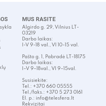
GOS
MUS RASITE
isykla
Algirdo g. 29, Vilnius LT-
03219
Darbo laikas:
s
I-V 9-18 val., VI 10-15 val.
s
Pašto g. 1, Pabradė LT-18175
Darbo laikas:
klų
I–V 9–18val., VI 9–15val.
Susisiekite:
Tel.: +370 660 05555
Tel./faks.: +370 5 273 0161
El. p.: info@telesfera.lt
Rekvizitai