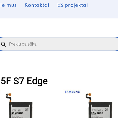
ie mus
Kontaktai
ES projektai
roducts
earch
5F S7 Edge