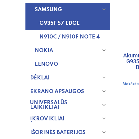
SAMSUNG
G935F S7 EDGE
N910C / N910F NOTE 4
NOKIA
Akumu
G935
LENOVO
B
DĖKLAI
Mokėkite
EKRANO APSAUGOS
UNIVERSALŪS
LAIKIKLIAI
ĮKROVIKLIAI
IŠORINĖS BATERIJOS