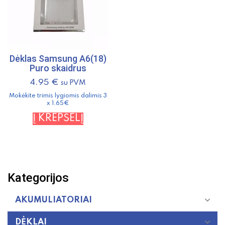
Dėklas Samsung A6(18)
Puro skaidrus
4.95
€
su PVM
Mokėkite trimis lygiomis dalimis 3
x 1.65€
Į KREPŠELĮ
Kategorijos
AKUMULIATORIAI
DĖKLAI