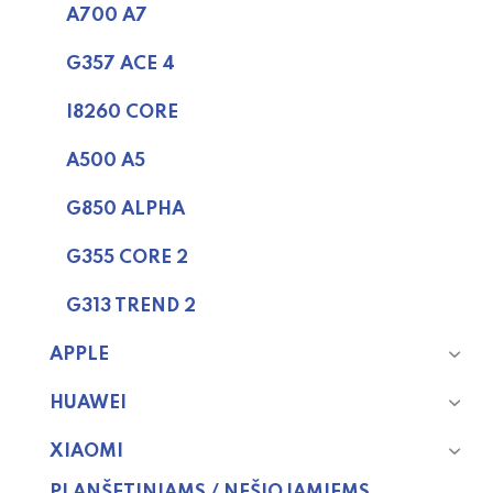
A700 A7
G357 ACE 4
I8260 CORE
A500 A5
G850 ALPHA
G355 CORE 2
G313 TREND 2
APPLE
HUAWEI
XIAOMI
PLANŠETINIAMS / NEŠIOJAMIEMS