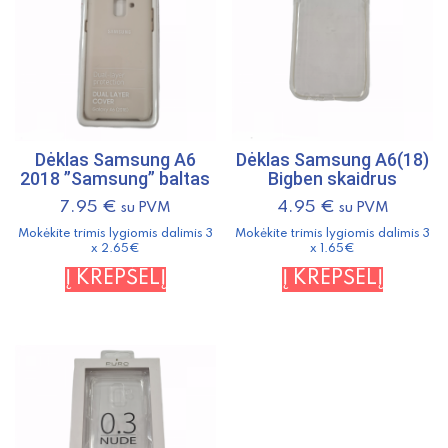
Dėklas Samsung A6
Dėklas Samsung A6(18)
2018 ”Samsung” baltas
Bigben skaidrus
7.95
€
4.95
€
su PVM
su PVM
Mokėkite trimis lygiomis dalimis 3
Mokėkite trimis lygiomis dalimis 3
x 2.65€
x 1.65€
Į KREPŠELĮ
Į KREPŠELĮ