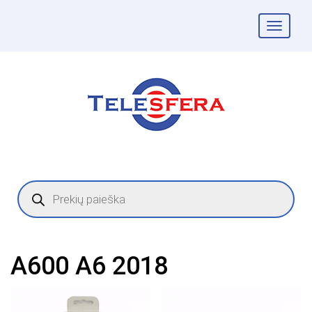
Togg
navig
Products
search
A600 A6 2018