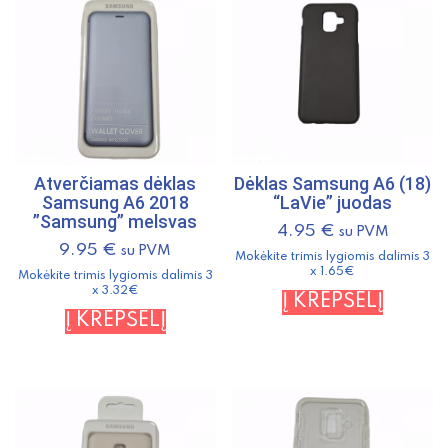
Atverčiamas dėklas
Dėklas Samsung A6 (18)
Samsung A6 2018
“LaVie” juodas
”Samsung” melsvas
4.95
€
su PVM
9.95
€
su PVM
Mokėkite trimis lygiomis dalimis 3
x 1.65€
Mokėkite trimis lygiomis dalimis 3
x 3.32€
Į KREPŠELĮ
Į KREPŠELĮ