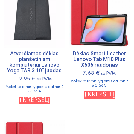
Atverčiamas dėklas
Dėklas Smart Leather
planšetiniam
Lenovo Tab M10 Plus
kompiuteriui Lenovo
X606 raudonas
Yoga TAB 3 10” juodas
7.68
€
su PVM
19.95
€
su PVM
Mokėkite trimis lygiomis dalimis 3
x 2.56€
Mokėkite trimis lygiomis dalimis 3
x 6.65€
Į KREPŠELĮ
Į KREPŠELĮ