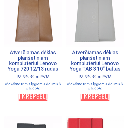
Atverčiamas dėklas
Atverčiamas dėklas
planšetiniam
planšetiniam
kompiuteriui Lenovo
kompiuteriui Lenovo
Yoga 720 12/13 rudas
Yoga TAB 3 10” baltas
19.95
€
19.95
€
su PVM
su PVM
Mokėkite trimis lygiomis dalimis 3
Mokėkite trimis lygiomis dalimis 3
x 6.65€
x 6.65€
Į KREPŠELĮ
Į KREPŠELĮ