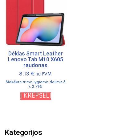
Dėklas Smart Leather
Lenovo Tab M10 X605
raudonas
8.13
€
su PVM
Mokėkite trimis lygiomis dalimis 3
x 2.71€
Į KREPŠELĮ
Kategorijos