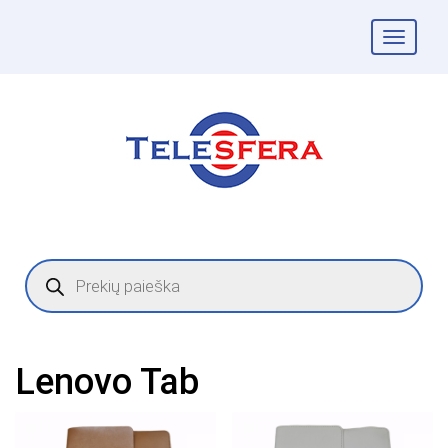
Togg
navig
Products
search
Lenovo Tab