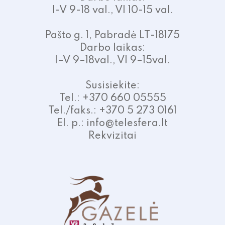
I-V 9-18 val., VI 10-15 val.
Pašto g. 1, Pabradė LT-18175
Darbo laikas:
I–V 9–18val., VI 9–15val.
Susisiekite:
Tel.: +370 660 05555
Tel./faks.: +370 5 273 0161
El. p.: info@telesfera.lt
Rekvizitai