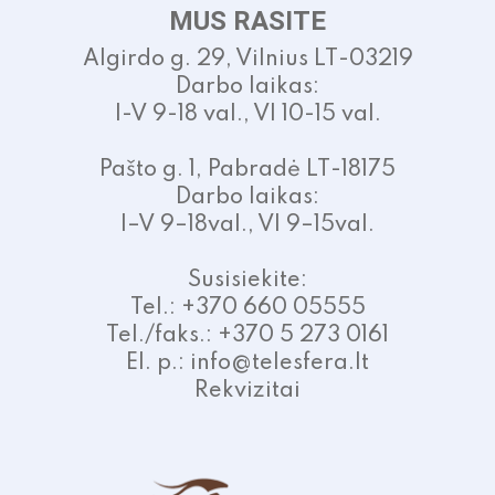
MUS RASITE
Algirdo g. 29, Vilnius LT-03219
Darbo laikas:
I-V 9-18 val., VI 10-15 val.
Pašto g. 1, Pabradė LT-18175
Darbo laikas:
I–V 9–18val., VI 9–15val.
Susisiekite:
Tel.: +370 660 05555
Tel./faks.: +370 5 273 0161
El. p.: info@telesfera.lt
Rekvizitai