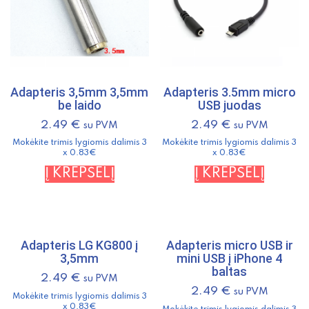
Adapteris 3,5mm 3,5mm
Adapteris 3.5mm micro
be laido
USB juodas
2.49
€
2.49
€
su PVM
su PVM
Mokėkite trimis lygiomis dalimis 3
Mokėkite trimis lygiomis dalimis 3
x 0.83€
x 0.83€
Į KREPŠELĮ
Į KREPŠELĮ
Adapteris LG KG800 į
Adapteris micro USB ir
3,5mm
mini USB į iPhone 4
baltas
2.49
€
su PVM
2.49
€
su PVM
Mokėkite trimis lygiomis dalimis 3
x 0.83€