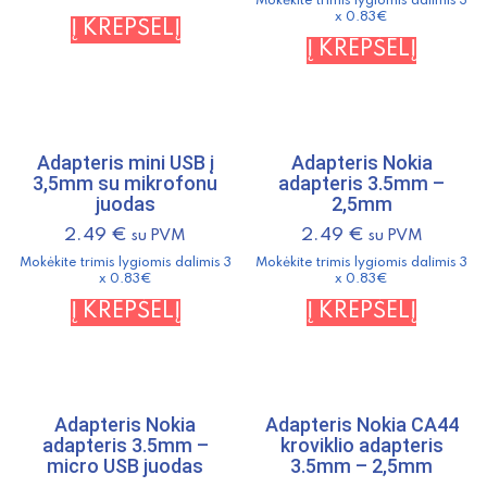
Mokėkite trimis lygiomis dalimis 3
x 0.83€
Į KREPŠELĮ
Į KREPŠELĮ
Adapteris mini USB į
Adapteris Nokia
3,5mm su mikrofonu
adapteris 3.5mm –
juodas
2,5mm
2.49
€
2.49
€
su PVM
su PVM
Mokėkite trimis lygiomis dalimis 3
Mokėkite trimis lygiomis dalimis 3
x 0.83€
x 0.83€
Į KREPŠELĮ
Į KREPŠELĮ
Adapteris Nokia
Adapteris Nokia CA44
adapteris 3.5mm –
kroviklio adapteris
micro USB juodas
3.5mm – 2,5mm