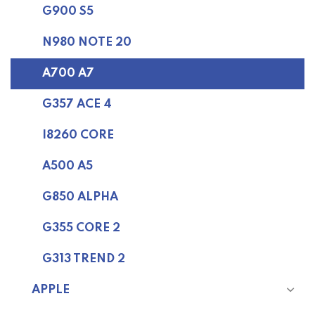
G900 S5
N980 NOTE 20
A700 A7
G357 ACE 4
I8260 CORE
A500 A5
G850 ALPHA
G355 CORE 2
G313 TREND 2
APPLE