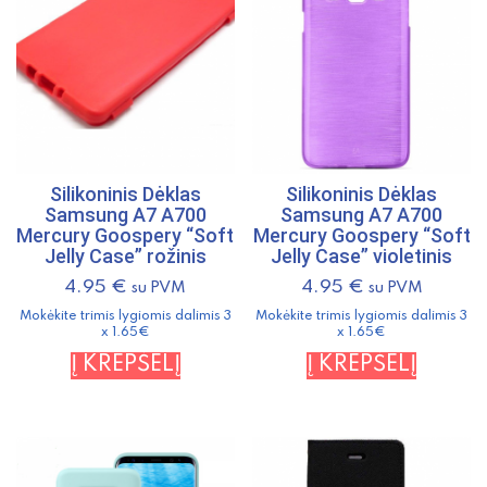
Silikoninis Dėklas
Silikoninis Dėklas
Samsung A7 A700
Samsung A7 A700
Mercury Goospery “Soft
Mercury Goospery “Soft
Jelly Case” rožinis
Jelly Case” violetinis
4.95
€
4.95
€
su PVM
su PVM
Mokėkite trimis lygiomis dalimis 3
Mokėkite trimis lygiomis dalimis 3
x 1.65€
x 1.65€
Į KREPŠELĮ
Į KREPŠELĮ