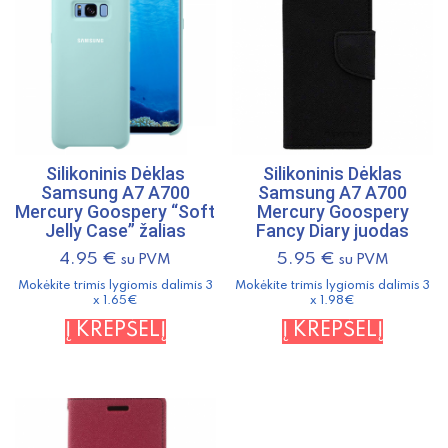
Silikoninis Dėklas
Silikoninis Dėklas
Samsung A7 A700
Samsung A7 A700
Mercury Goospery “Soft
Mercury Goospery
Jelly Case” žalias
Fancy Diary juodas
4.95
€
5.95
€
su PVM
su PVM
Mokėkite trimis lygiomis dalimis 3
Mokėkite trimis lygiomis dalimis 3
x 1.65€
x 1.98€
Į KREPŠELĮ
Į KREPŠELĮ