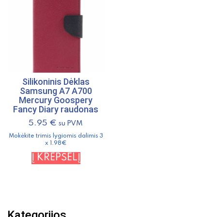
Silikoninis Dėklas
Samsung A7 A700
Mercury Goospery
Fancy Diary raudonas
5.95
€
su PVM
Mokėkite trimis lygiomis dalimis 3
x 1.98€
Į KREPŠELĮ
Kategorijos