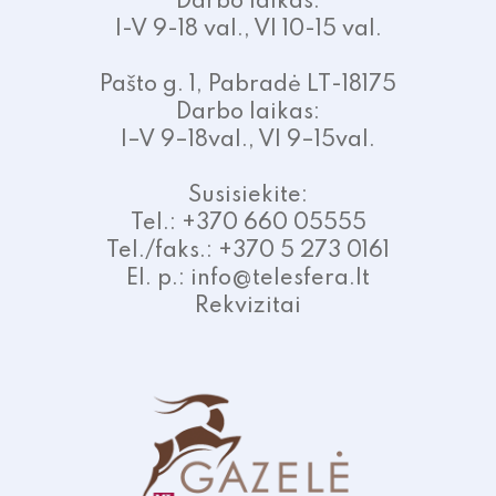
Darbo laikas:
I-V 9-18 val., VI 10-15 val.
Pašto g. 1, Pabradė LT-18175
Darbo laikas:
I–V 9–18val., VI 9–15val.
Susisiekite:
Tel.: +370 660 05555
Tel./faks.: +370 5 273 0161
El. p.: info@telesfera.lt
Rekvizitai