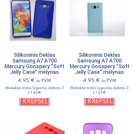
Silikoninis Dėklas
Silikoninis Dėklas
Samsung A7 A700
Samsung A7 A700
Mercury Goospery “Soft
Mercury Goospery “Soft
Jelly Case” mėlynas
Jelly Case” mėlynas
4.95
€
4.95
€
su PVM
su PVM
Mokėkite trimis lygiomis dalimis 3
Mokėkite trimis lygiomis dalimis 3
x 1.65€
x 1.65€
Į KREPŠELĮ
Į KREPŠELĮ