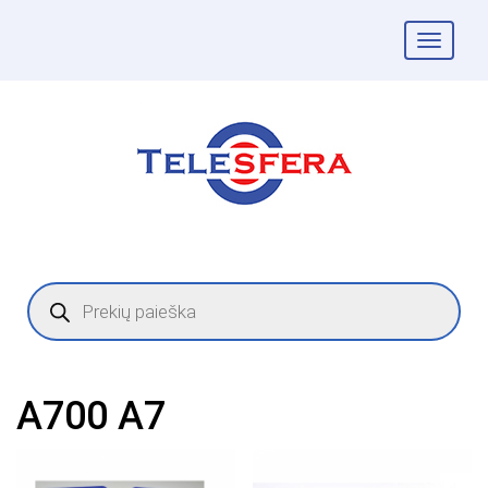
Togg
navig
Products
search
A700 A7