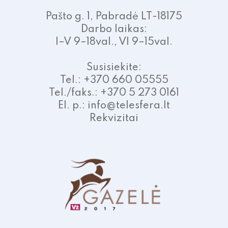
Pašto g. 1, Pabradė LT-18175
Darbo laikas:
I–V 9–18val., VI 9–15val.
Susisiekite:
Tel.: +370 660 05555
Tel./faks.: +370 5 273 0161
El. p.: info@telesfera.lt
Rekvizitai