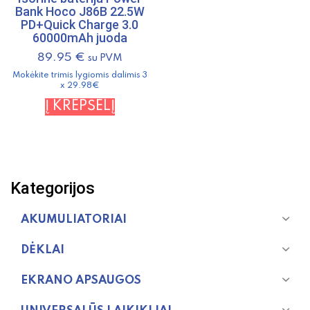
Bank Hoco J86B 22.5W
PD+Quick Charge 3.0
60000mAh juoda
89.95
€
su PVM
Mokėkite trimis lygiomis dalimis 3
x 29.98€
Į KREPŠELĮ
Kategorijos
AKUMULIATORIAI
DĖKLAI
EKRANO APSAUGOS