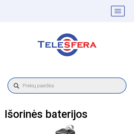
Togg
navig
Products
search
Išorinės baterijos