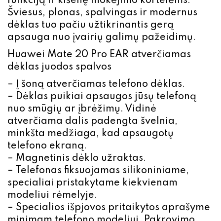
funkciją ir kišenę mokėjimo kortelėms.
Šviesus, plonas, spalvingas ir modernus
dėklas tuo pačiu užtikrinantis gerą
apsauga nuo įvairių galimų pažeidimų.
Huawei Mate 20 Pro EAR atverčiamas
dėklas juodos spalvos
– Į šoną atverčiamas telefono dėklas.
– Dėklas puikiai apsaugos jūsų telefoną
nuo smūgių ar įbrėžimų. Vidinė
atverčiama dalis padengta švelnia,
minkšta medžiaga, kad apsaugotų
telefono ekraną.
– Magnetinis dėklo užraktas.
– Telefonas fiksuojamas silikoniniame,
specialiai pristakytame kiekvienam
modeliui rėmelyje.
– Specialios išpjovos pritaikytos aprašyme
minimam telefono modeliui. Pakrovimo