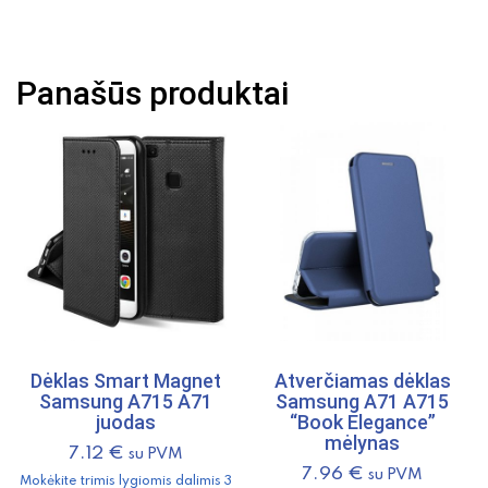
dėklas
Huawei
Mate
Panašūs produktai
20
Pro
EAR
juodas
Dėklas Smart Magnet
Atverčiamas dėklas
Samsung A715 A71
Samsung A71 A715
juodas
“Book Elegance”
mėlynas
7.12
€
su PVM
7.96
€
su PVM
Mokėkite trimis lygiomis dalimis 3