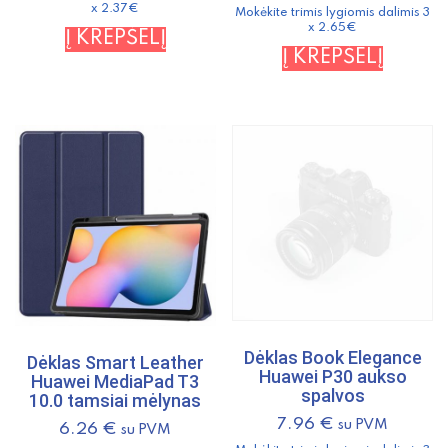
x 2.37€
Mokėkite trimis lygiomis dalimis 3
x 2.65€
Į KREPŠELĮ
Į KREPŠELĮ
Dėklas Book Elegance
Dėklas Smart Leather
Huawei P30 aukso
Huawei MediaPad T3
spalvos
10.0 tamsiai mėlynas
7.96
€
su PVM
6.26
€
su PVM