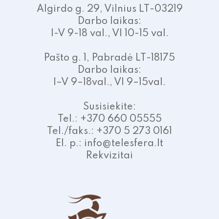
Algirdo g. 29, Vilnius LT-03219
Darbo laikas:
I-V 9-18 val., VI 10-15 val.
Pašto g. 1, Pabradė LT-18175
Darbo laikas:
I–V 9–18val., VI 9–15val.
Susisiekite:
Tel.: +370 660 05555
Tel./faks.: +370 5 273 0161
El. p.: info@telesfera.lt
Rekvizitai