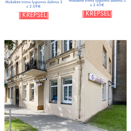
Mokėkite trimis lygiomis dalimis 3
Mokėkite trimis lygiomis dalimis 3
x 2.65€
x 2.09€
Į KREPŠELĮ
Į KREPŠELĮ