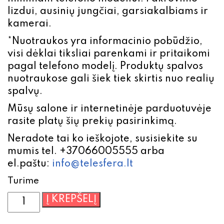
lizdui, ausinių jungčiai, garsiakalbiams ir
kamerai.
*Nuotraukos yra informacinio pobūdžio,
visi dėklai tiksliai parenkami ir pritaikomi
pagal telefono modelį. Produktų spalvos
nuotraukose gali šiek tiek skirtis nuo realių
spalvų.
Mūsų salone ir internetinėje parduotuvėje
rasite platų šių prekių pasirinkimą.
Neradote tai ko ieškojote, susisiekite su
mumis tel. +37066005555 arba
el.paštu:
info@telesfera.lt
Turime
produkto
Į KREPŠELĮ
kiekis:
Atverčiamas