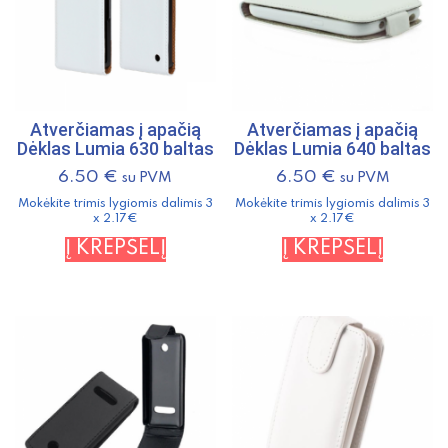
Atverčiamas į apačią
Atverčiamas į apačią
Dėklas Lumia 630 baltas
Dėklas Lumia 640 baltas
6.50
€
6.50
€
su PVM
su PVM
Mokėkite trimis lygiomis dalimis 3
Mokėkite trimis lygiomis dalimis 3
x 2.17€
x 2.17€
Į KREPŠELĮ
Į KREPŠELĮ