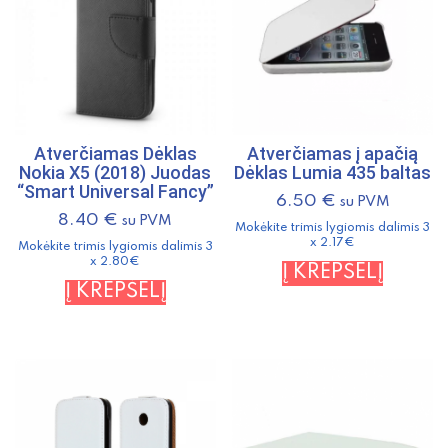
Atverčiamas Dėklas
Atverčiamas į apačią
Nokia X5 (2018) Juodas
Dėklas Lumia 435 baltas
“Smart Universal Fancy”
6.50
€
su PVM
8.40
€
su PVM
Mokėkite trimis lygiomis dalimis 3
x 2.17€
Mokėkite trimis lygiomis dalimis 3
x 2.80€
Į KREPŠELĮ
Į KREPŠELĮ