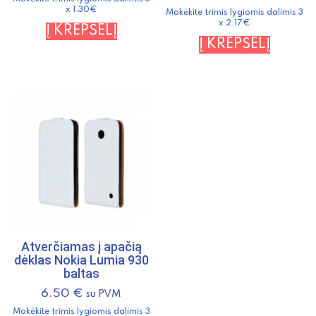
x 1.30€
Mokėkite trimis lygiomis dalimis 3
x 2.17€
Į KREPŠELĮ
Į KREPŠELĮ
Atverčiamas į apačią
dėklas Nokia Lumia 930
baltas
6.50
€
su PVM
Mokėkite trimis lygiomis dalimis 3