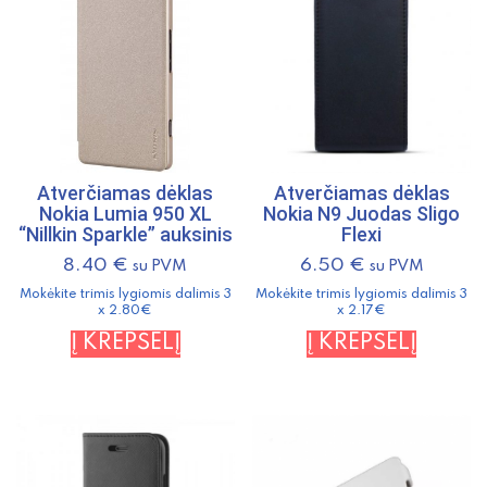
Atverčiamas dėklas
Atverčiamas dėklas
Nokia Lumia 950 XL
Nokia N9 Juodas Sligo
“Nillkin Sparkle” auksinis
Flexi
8.40
€
6.50
€
su PVM
su PVM
Mokėkite trimis lygiomis dalimis 3
Mokėkite trimis lygiomis dalimis 3
x 2.80€
x 2.17€
Į KREPŠELĮ
Į KREPŠELĮ