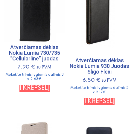
Atverčiamas dėklas
Nokia Lumia 730/735
“Cellularline” juodas
Atverčiamas dėklas
Nokia Lumia 930 Juodas
7.90
€
su PVM
Sligo Flexi
Mokėkite trimis lygiomis dalimis 3
x 2.63€
6.50
€
su PVM
Į KREPŠELĮ
Mokėkite trimis lygiomis dalimis 3
x 2.17€
Į KREPŠELĮ