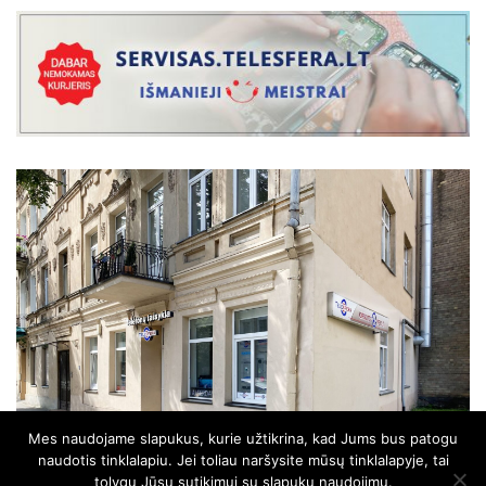
Mes naudojame slapukus, kurie užtikrina, kad Jums bus patogu
naudotis tinklalapiu. Jei toliau naršysite mūsų tinklalapyje, tai
tolygu Jūsų sutikimui su slapukų naudojimu.