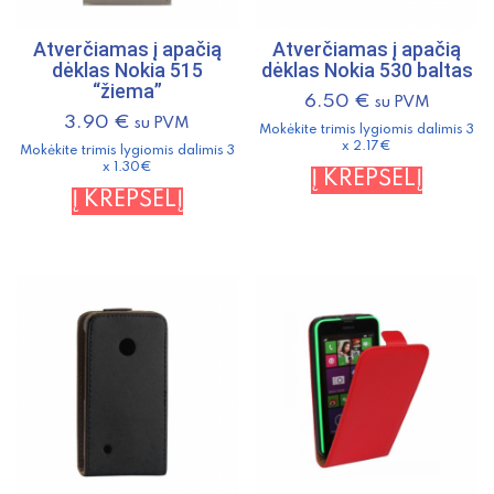
Atverčiamas į apačią
Atverčiamas į apačią
dėklas Nokia 515
dėklas Nokia 530 baltas
“žiema”
6.50
€
su PVM
3.90
€
su PVM
Mokėkite trimis lygiomis dalimis 3
x 2.17€
Mokėkite trimis lygiomis dalimis 3
x 1.30€
Į KREPŠELĮ
Į KREPŠELĮ