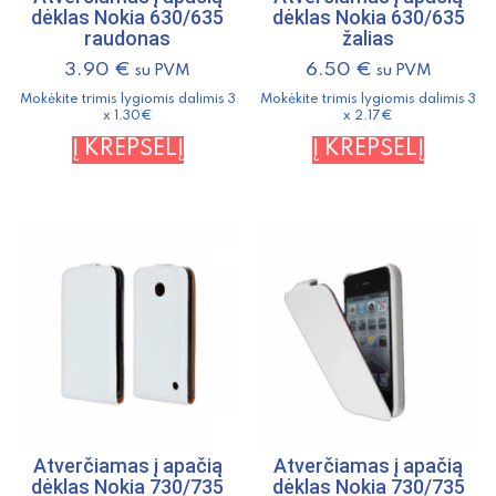
dėklas Nokia 630/635
dėklas Nokia 630/635
raudonas
žalias
3.90
€
6.50
€
su PVM
su PVM
Mokėkite trimis lygiomis dalimis 3
Mokėkite trimis lygiomis dalimis 3
x 1.30€
x 2.17€
Į KREPŠELĮ
Į KREPŠELĮ
Atverčiamas į apačią
Atverčiamas į apačią
dėklas Nokia 730/735
dėklas Nokia 730/735