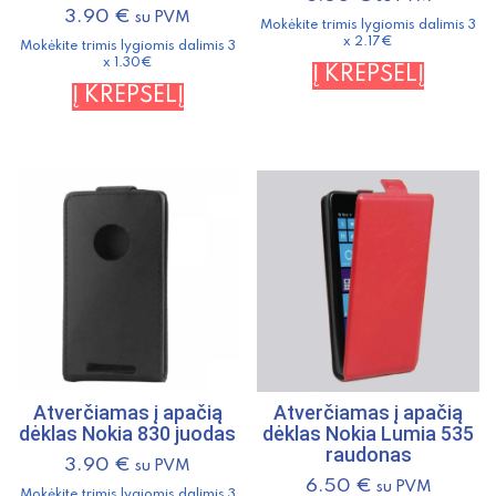
3.90
€
su PVM
Mokėkite trimis lygiomis dalimis 3
x 2.17€
Mokėkite trimis lygiomis dalimis 3
x 1.30€
Į KREPŠELĮ
Į KREPŠELĮ
Atverčiamas į apačią
Atverčiamas į apačią
dėklas Nokia 830 juodas
dėklas Nokia Lumia 535
raudonas
3.90
€
su PVM
6.50
€
su PVM
Mokėkite trimis lygiomis dalimis 3