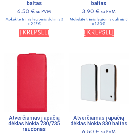
baltas
baltas
6.50
€
3.90
€
su PVM
su PVM
Mokėkite trimis lygiomis dalimis 3
Mokėkite trimis lygiomis dalimis 3
x 2.17€
x 1.30€
Į KREPŠELĮ
Į KREPŠELĮ
Atverčiamas į apačią
Atverčiamas į apačią
dėklas Nokia 730/735
dėklas Nokia 830 baltas
raudonas
6.50
€
su PVM