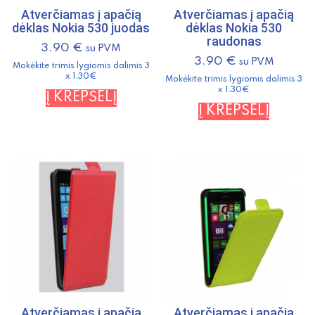
Atverčiamas į apačią
Atverčiamas į apačią
dėklas Nokia 530 juodas
dėklas Nokia 530
raudonas
3.90
€
su PVM
3.90
€
su PVM
Mokėkite trimis lygiomis dalimis 3
x 1.30€
Mokėkite trimis lygiomis dalimis 3
x 1.30€
Į KREPŠELĮ
Į KREPŠELĮ
Atverčiamas į apačią
Atverčiamas į apačią