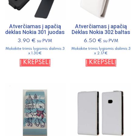
Atverčiamas į apačią
Atverčiamas į apačią
dėklas Nokia 301 juodas
Dėklas Nokia 302 baltas
3.90
€
6.50
€
su PVM
su PVM
Mokėkite trimis lygiomis dalimis 3
Mokėkite trimis lygiomis dalimis 3
x 1.30€
x 2.17€
Į KREPŠELĮ
Į KREPŠELĮ