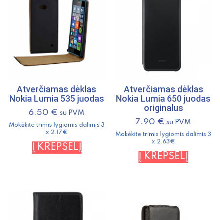
Atverčiamas dėklas
Atverčiamas dėklas
Nokia Lumia 535 juodas
Nokia Lumia 650 juodas
originalus
6.50
€
su PVM
7.90
€
su PVM
Mokėkite trimis lygiomis dalimis 3
x 2.17€
Mokėkite trimis lygiomis dalimis 3
x 2.63€
Į KREPŠELĮ
Į KREPŠELĮ