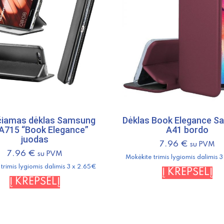
čiamas dėklas Samsung
Dėklas Book Elegance 
A715 “Book Elegance”
A41 bordo
juodas
7.96
€
su PVM
7.96
€
su PVM
Mokėkite trimis lygiomis dalimis 
trimis lygiomis dalimis 3 x 2.65€
Į KREPŠELĮ
Į KREPŠELĮ