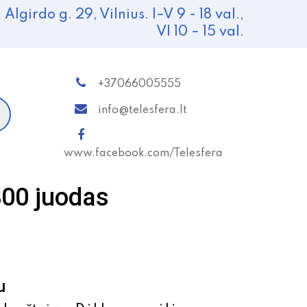
Algirdo g. 29, Vilnius. I–V 9 - 18 val.,
VI 10 – 15 val.
+37066005555
info@telesfera.lt
www.facebook.com/Telesfera
800 juodas
u