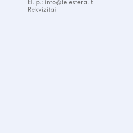
El. p.: info@telesfera.lt
Rekvizitai