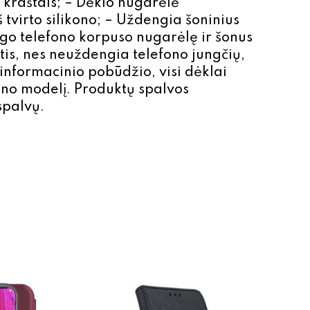
s kraštais; – Dėklo nugarėlė
tvirto silikono; – Uždengia šoninius
go telefono korpuso nugarėlę ir šonus
is, nes neuždengia telefono jungčių,
informacinio pobūdžio, visi dėklai
fono modelį. Produktų spalvos
spalvų.