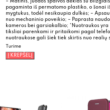
– Matinis, juodos spalvos dėklas su blizgiai
pagaminta iš permatomo plastiko, o šonai iš 
mygtukus, todėl nesikaupia dulkės; – Apsau
nuo mechaninio poveikio; – Paprasta naudot
kameros bei garsiakalbio; *Nuotraukos yra 
tiksliai parenkami ir pritaikomi pagal tele
nuotraukose gali šiek tiek skirtis nuo realių 
Turime
produkto
Į KREPŠELĮ
kiekis:
Plastikinis
dėklas
NOKIA
800
juodas