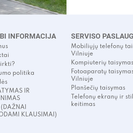
BI INFORMACIJA
SERVISO PASLAU
mus
Mobiliųjų telefonų ta
Vilniuje
tai
Kompiuterių taisyma
irkti?
Fotoaparatų taisyma
umo politika
Vilniuje
lės
Planšečių taisymas
ATYMAS IR
Telefonų ekranų ir sti
INIMAS
keitimas
. (DAŽNAI
ODAMI KLAUSIMAI)