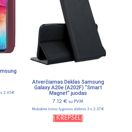
Samsung
Atverčiamas Dėklas Samsung
Galaxy A20e (A202F) “Smart
Magnet” juodas
3 x 2.65€
7.12
€
su PVM
Mokėkite trimis lygiomis dalimis 3 x 2.37€
Į KREPŠELĮ