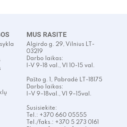
GOS
MUS RASITE
isykla
Algirdo g. 29, Vilnius LT-
03219
Darbo laikas:
s
I-V 9-18 val., VI 10-15 val.
s
Pašto g. 1, Pabradė LT-18175
Darbo laikas:
klų
I–V 9–18val., VI 9–15val.
Susisiekite:
Tel.: +370 660 05555
Tel./faks.: +370 5 273 0161