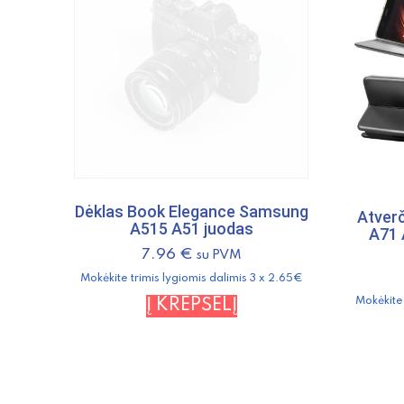
Dėklas Book Elegance Samsung
Atver
A515 A51 juodas
A71 
7.96
€
su PVM
Mokėkite trimis lygiomis dalimis 3 x 2.65€
Mokėkite 
Į KREPŠELĮ