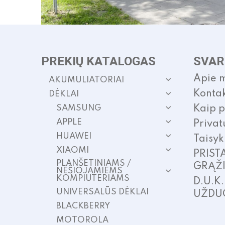
PREKIŲ KATALOGAS
SVAR
Apie 
AKUMULIATORIAI
Kontak
DĖKLAI
SAMSUNG
Kaip p
APPLE
Privat
HUAWEI
Taisyk
XIAOMI
PRIST
PLANŠETINIAMS /
GRĄŽ
NEŠIOJAMIEMS
KOMPIUTERIAMS
D.U.K
UNIVERSALŪS DĖKLAI
UŽDU
BLACKBERRY
MOTOROLA