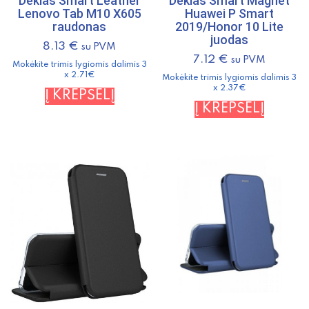
Dėklas Smart Leather
Dėklas Smart Magnet
Lenovo Tab M10 X605
Huawei P Smart
raudonas
2019/Honor 10 Lite
juodas
8.13
€
su PVM
7.12
€
su PVM
Mokėkite trimis lygiomis dalimis 3
x 2.71€
Mokėkite trimis lygiomis dalimis 3
x 2.37€
Į KREPŠELĮ
Į KREPŠELĮ