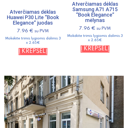
Atverčiamas dėklas
Samsung A71 A715
Atverčiamas dėklas
“Book Elegance”
Huawei P30 Lite “Book
mėlynas
Elegance” juodas
7.96
€
su PVM
7.96
€
su PVM
Mokėkite trimis lygiomis dalimis 3
Mokėkite trimis lygiomis dalimis 3
x 2.65€
x 2.65€
Į KREPŠELĮ
Į KREPŠELĮ