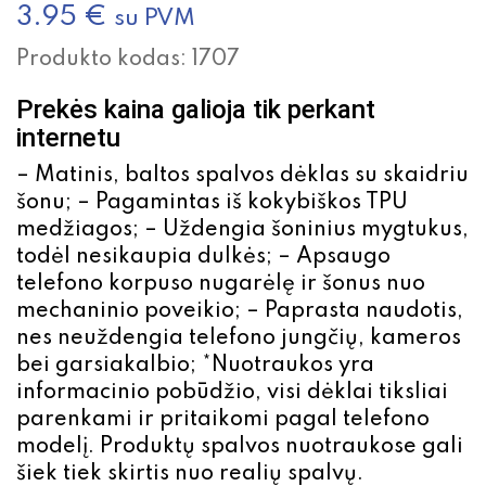
3.95
€
su PVM
Produkto kodas:
1707
Prekės kaina galioja tik perkant
internetu
– Matinis, baltos spalvos dėklas su skaidriu
šonu; – Pagamintas iš kokybiškos TPU
medžiagos; – Uždengia šoninius mygtukus,
todėl nesikaupia dulkės; – Apsaugo
telefono korpuso nugarėlę ir šonus nuo
mechaninio poveikio; – Paprasta naudotis,
nes neuždengia telefono jungčių, kameros
bei garsiakalbio; *Nuotraukos yra
informacinio pobūdžio, visi dėklai tiksliai
parenkami ir pritaikomi pagal telefono
modelį. Produktų spalvos nuotraukose gali
šiek tiek skirtis nuo realių spalvų.