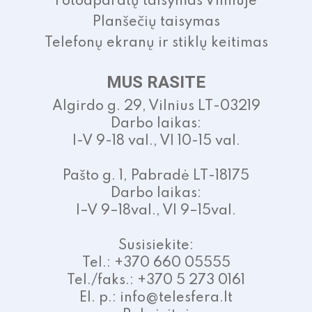
Fotoaparatų taisymas Vilniuje
Planšečių taisymas
Telefonų ekranų ir stiklų keitimas
MUS RASITE
Algirdo g. 29, Vilnius LT-03219
Darbo laikas:
I-V 9-18 val., VI 10-15 val.
Pašto g. 1, Pabradė LT-18175
Darbo laikas:
I–V 9–18val., VI 9–15val.
Susisiekite:
Tel.: +370 660 05555
Tel./faks.: +370 5 273 0161
El. p.: info@telesfera.lt