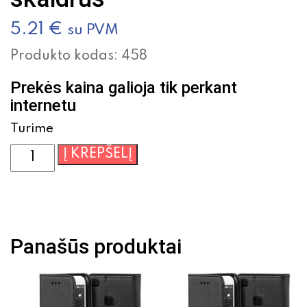
5.21
€
su PVM
Produkto kodas:
458
Prekės kaina galioja tik perkant
internetu
Turime
produkto
Į KREPŠELĮ
kiekis:
Dėklas
High
Clear
1,0mm
Panašūs produktai
Samsung
A515
A51
skaidrus