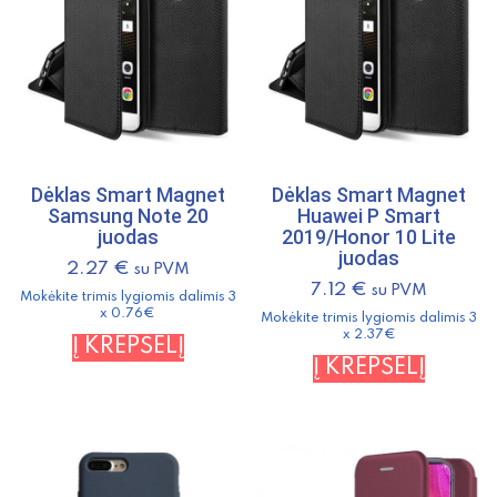
Dėklas Smart Magnet
Dėklas Smart Magnet
Samsung Note 20
Huawei P Smart
juodas
2019/Honor 10 Lite
juodas
2.27
€
su PVM
7.12
€
su PVM
Mokėkite trimis lygiomis dalimis 3
x 0.76€
Mokėkite trimis lygiomis dalimis 3
x 2.37€
Į KREPŠELĮ
Į KREPŠELĮ