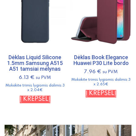
Dėklas Liquid Silicone
Dėklas Book Elegance
1.5mm Samsung A515
Huawei P30 Lite bordo
A51 tamsiai mėlynas
7.96
€
su PVM
6.13
€
su PVM
Mokėkite trimis lygiomis dalimis 3
x 2.65€
Mokėkite trimis lygiomis dalimis 3
x 2.04€
Į KREPŠELĮ
Į KREPŠELĮ