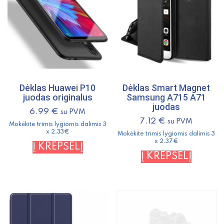
mėlynas
Dėklas Huawei P10
Dėklas Smart Magnet
juodas originalus
Samsung A715 A71
juodas
6.99
€
su PVM
7.12
€
su PVM
Mokėkite trimis lygiomis dalimis 3
x 2.33€
Mokėkite trimis lygiomis dalimis 3
x 2.37€
Į KREPŠELĮ
Į KREPŠELĮ