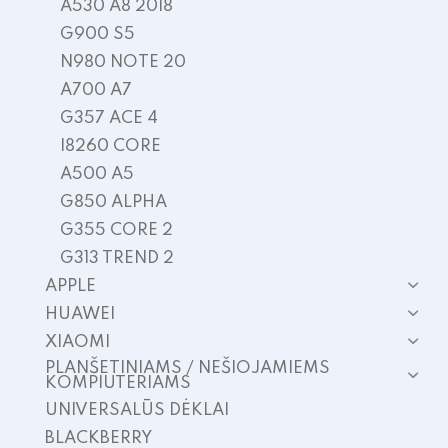
A530 A8 2018
G900 S5
N980 NOTE 20
A700 A7
G357 ACE 4
I8260 CORE
A500 A5
G850 ALPHA
G355 CORE 2
G313 TREND 2
APPLE
HUAWEI
XIAOMI
PLANŠETINIAMS / NEŠIOJAMIEMS
KOMPIUTERIAMS
UNIVERSALŪS DĖKLAI
BLACKBERRY