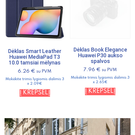
Dėklas Book Elegance
Dėklas Smart Leather
Huawei P30 aukso
Huawei MediaPad T3
spalvos
10.0 tamsiai mėlynas
7.96
€
su PVM
6.26
€
su PVM
Mokėkite trimis lygiomis dalimis 3
Mokėkite trimis lygiomis dalimis 3
x 2.65€
x 2.09€
Į KREPŠELĮ
Į KREPŠELĮ