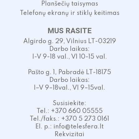
Planšečių taisymas
Telefonų ekranų ir stiklų keitimas
MUS RASITE
Algirdo g. 29, Vilnius LT-03219
Darbo laikas:
I-V 9-18 val., VI 10-15 val.
Pašto g. 1, Pabradė LT-18175
Darbo laikas:
I–V 9–18val., VI 9–15val.
Susisiekite:
Tel.: +370 660 05555
Tel./faks.: +370 5 273 0161
El. p.: info@telesfera.lt
Rekvizitai