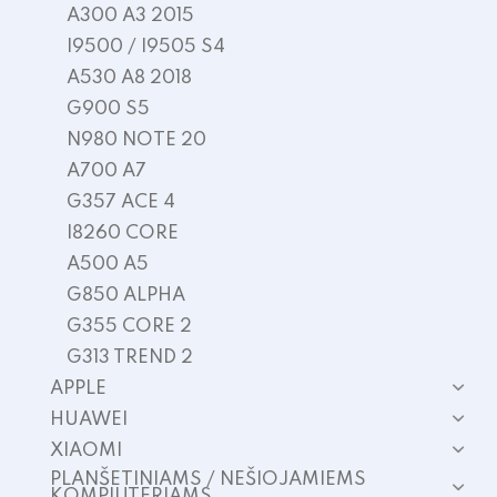
A300 A3 2015
I9500 / I9505 S4
A530 A8 2018
G900 S5
N980 NOTE 20
A700 A7
G357 ACE 4
I8260 CORE
A500 A5
G850 ALPHA
G355 CORE 2
G313 TREND 2
APPLE
HUAWEI
XIAOMI
PLANŠETINIAMS / NEŠIOJAMIEMS
KOMPIUTERIAMS