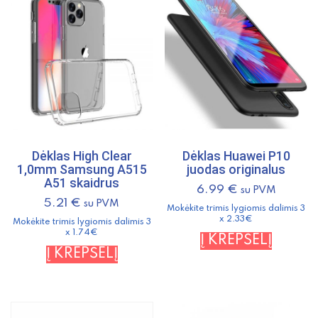
Goospery
"Soft
Jelly
Case"
mėlynas
Dėklas High Clear
Dėklas Huawei P10
1,0mm Samsung A515
juodas originalus
A51 skaidrus
6.99
€
su PVM
5.21
€
su PVM
Mokėkite trimis lygiomis dalimis 3
x 2.33€
Mokėkite trimis lygiomis dalimis 3
x 1.74€
Į KREPŠELĮ
Į KREPŠELĮ