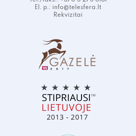
Tel./faks.: +370 5 273 0161
El. p.: info@telesfera.lt
Rekvizitai