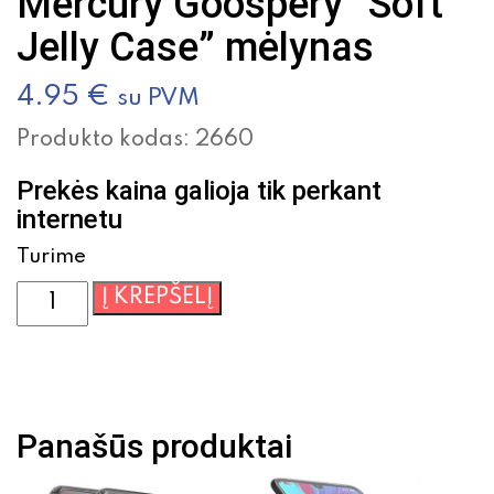
Mercury Goospery “Soft
Jelly Case” mėlynas
4.95
€
su PVM
Produkto kodas:
2660
Prekės kaina galioja tik perkant
internetu
Turime
produkto
Į KREPŠELĮ
kiekis:
Silikoninis
Dėklas
Samsung
A7
Panašūs produktai
A700
Mercury