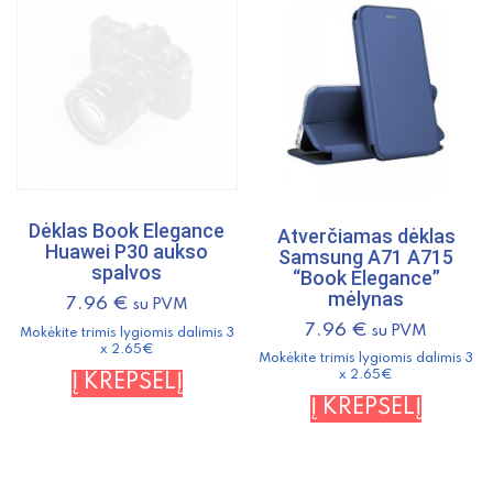
Dėklas Book Elegance
Atverčiamas dėklas
Huawei P30 aukso
Samsung A71 A715
spalvos
“Book Elegance”
mėlynas
7.96
€
su PVM
7.96
€
su PVM
Mokėkite trimis lygiomis dalimis 3
x 2.65€
Mokėkite trimis lygiomis dalimis 3
x 2.65€
Į KREPŠELĮ
Į KREPŠELĮ