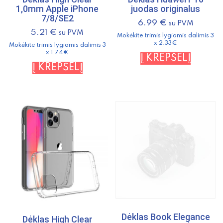
1,0mm Apple iPhone
juodas originalus
7/8/SE2
6.99
€
su PVM
5.21
€
su PVM
Mokėkite trimis lygiomis dalimis 3
x 2.33€
Mokėkite trimis lygiomis dalimis 3
x 1.74€
Į KREPŠELĮ
Į KREPŠELĮ
Dėklas Book Elegance
Dėklas High Clear