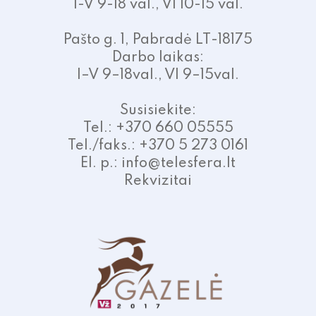
I-V 9-18 val., VI 10-15 val.
Pašto g. 1, Pabradė LT-18175
Darbo laikas:
I–V 9–18val., VI 9–15val.
Susisiekite:
Tel.: +370 660 05555
Tel./faks.: +370 5 273 0161
El. p.: info@telesfera.lt
Rekvizitai