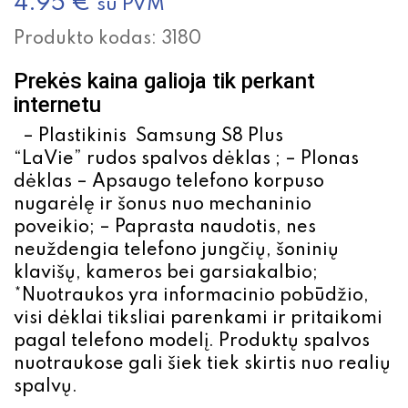
4.95
€
su PVM
Produkto kodas:
3180
Prekės kaina galioja tik perkant
internetu
– Plastikinis Samsung S8 Plus
“LaVie” rudos spalvos dėklas ; – Plonas
dėklas – Apsaugo telefono korpuso
nugarėlę ir šonus nuo mechaninio
poveikio; – Paprasta naudotis, nes
neuždengia telefono jungčių, šoninių
klavišų, kameros bei garsiakalbio;
*Nuotraukos yra informacinio pobūdžio,
visi dėklai tiksliai parenkami ir pritaikomi
pagal telefono modelį. Produktų spalvos
nuotraukose gali šiek tiek skirtis nuo realių
spalvų.