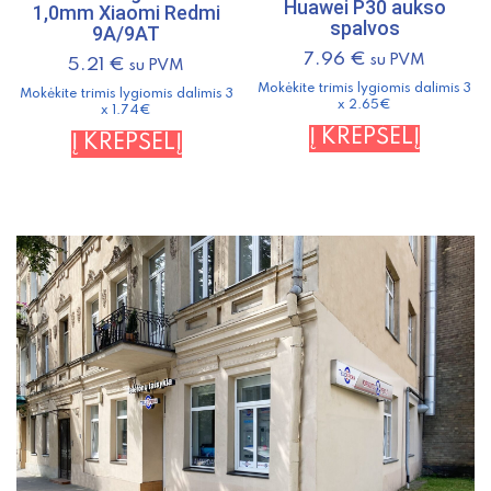
Huawei P30 aukso
1,0mm Xiaomi Redmi
spalvos
9A/9AT
7.96
€
su PVM
5.21
€
su PVM
Mokėkite trimis lygiomis dalimis 3
Mokėkite trimis lygiomis dalimis 3
x 2.65€
x 1.74€
Į KREPŠELĮ
Į KREPŠELĮ