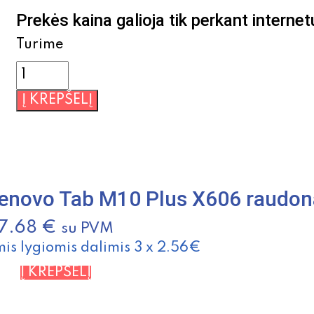
Prekės kaina galioja tik perkant internet
Turime
produkto
kiekis:
Į KREPŠELĮ
Dėklas
X-
Level
Guardian
Samsung
Note
Lenovo Tab M10 Plus X606 raudon
20
7.68
juodas
€
su PVM
mis lygiomis dalimis 3 x 2.56€
Į KREPŠELĮ