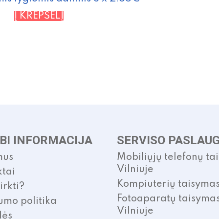
Į KREPŠELĮ
BI INFORMACIJA
SERVISO PASLAU
mus
Mobiliųjų telefonų ta
Vilniuje
tai
Kompiuterių taisyma
irkti?
Fotoaparatų taisyma
umo politika
Vilniuje
lės