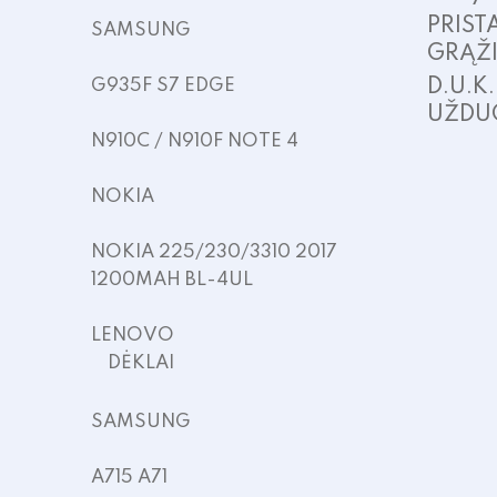
PRIST
SAMSUNG
GRĄŽ
G935F S7 EDGE
D.U.K
UŽDU
N910C / N910F NOTE 4
NOKIA
NOKIA 225/230/3310 2017
1200MAH BL-4UL
LENOVO
DĖKLAI
SAMSUNG
A715 A71