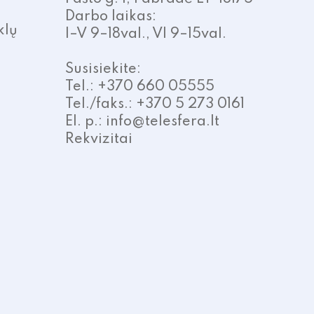
Darbo laikas:
klų
I–V 9–18val., VI 9–15val.
Susisiekite:
Tel.: +370 660 05555
Tel./faks.: +370 5 273 0161
El. p.: info@telesfera.lt
Rekvizitai