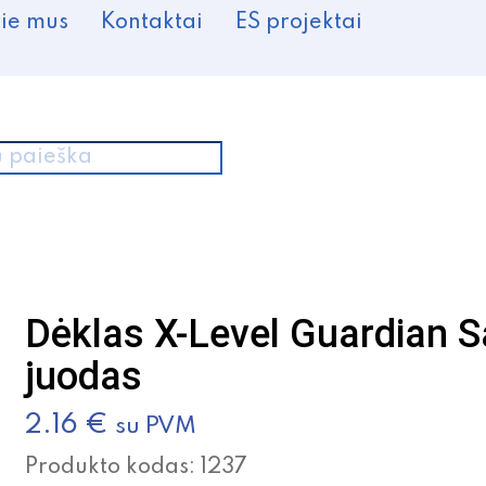
ie mus
Kontaktai
ES projektai
cts
h
Dėklas X-Level Guardian 
juodas
2.16
€
su PVM
Produkto kodas:
1237