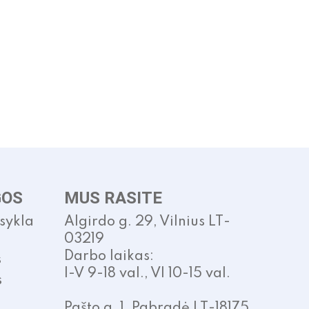
GOS
MUS RASITE
isykla
Algirdo g. 29, Vilnius LT-
03219
Darbo laikas:
s
I-V 9-18 val., VI 10-15 val.
s
Pašto g. 1, Pabradė LT-18175