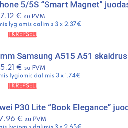
phone 5/5S “Smart Magnet” juoda
7.12
€
su PVM
mis lygiomis dalimis 3 x 2.37€
Į KREPŠELĮ
,0mm Samsung A515 A51 skaidrus
5.21
€
su PVM
mis lygiomis dalimis 3 x 1.74€
Į KREPŠELĮ
wei P30 Lite “Book Elegance” juo
7.96
€
su PVM
mis lygiomis dalimis 3 x 2.65€