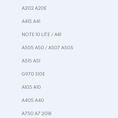
A202 A20E
A415 A41
NOTE 10 LITE / A81
A505 A50 / A507 A50S
A515 A51
G970 S10E
A105 A10
A405 A40
A750 A7 2018