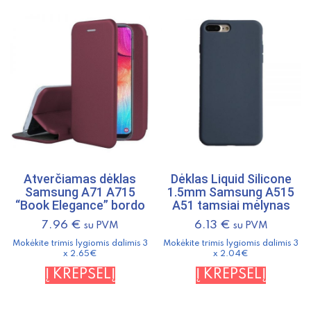
Atverčiamas dėklas
Dėklas Liquid Silicone
Samsung A71 A715
1.5mm Samsung A515
“Book Elegance” bordo
A51 tamsiai mėlynas
7.96
€
6.13
€
su PVM
su PVM
Mokėkite trimis lygiomis dalimis 3
Mokėkite trimis lygiomis dalimis 3
x 2.65€
x 2.04€
Į KREPŠELĮ
Į KREPŠELĮ