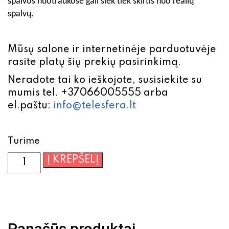
spalvos nuotraukose gali šiek tiek skirtis nuo realių
spalvų.
Mūsų salone ir internetinėje parduotuvėje
rasite platų šių prekių pasirinkimą.
Neradote tai ko ieškojote, susisiekite su
mumis tel. +37066005555 arba
el.paštu:
info@telesfera.lt
Turime
produkto
Į KREPŠELĮ
kiekis:
Silikoninis
dėklas
Xiaomi
Redmi
Panašūs produktai