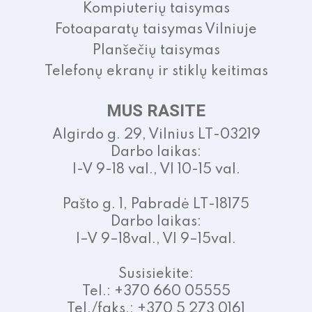
Kompiuterių taisymas
Fotoaparatų taisymas Vilniuje
Planšečių taisymas
Telefonų ekranų ir stiklų keitimas
MUS RASITE
Algirdo g. 29, Vilnius LT-03219
Darbo laikas:
I-V 9-18 val., VI 10-15 val.
Pašto g. 1, Pabradė LT-18175
Darbo laikas:
I–V 9–18val., VI 9–15val.
Susisiekite:
Tel.: +370 660 05555
Tel./faks.: +370 5 273 0161