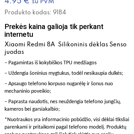
4.95
€
su PVM
Produkto kodas:
9184
Prekės kaina galioja tik perkant
internetu
Xiaomi Redmi 8A Silikoninis dėklas Senso
juodas
– Pagamintas iš kokybiškos TPU medžiagos
– Uždengia šoninius mygtukus, todėl nesikaupia dulkės;
– Apsaugo telefono korpuso nugarėlę ir šonus nuo
mechaninio poveikio;
– Paprasta naudotis, nes neuždengia telefono jungčių,
kameros bei garsiakalbio;
*Nuotraukos yra informacinio pobūdžio, visi dėklai tiksliai
parenkami ir pritaikomi pagal telefono modelį. Produktų