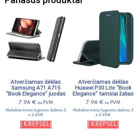
8A
Senso
juodas
Atverčiamas dėklas
Atverčiamas dėklas
Samsung A71 A715
Huawei P30 Lite “Book
“Book Elegance” juodas
Elegance” tamsiai žalias
7.96
€
7.96
€
su PVM
su PVM
Mokėkite trimis lygiomis dalimis 3
Mokėkite trimis lygiomis dalimis 3
x 2.65€
x 2.65€
Į KREPŠELĮ
Į KREPŠELĮ