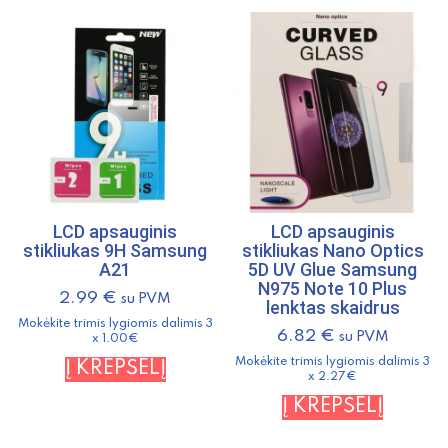
LCD apsauginis
LCD apsauginis
stikliukas 9H Samsung
stikliukas Nano Optics
A21
5D UV Glue Samsung
N975 Note 10 Plus
2.99
€
su PVM
lenktas skaidrus
Mokėkite trimis lygiomis dalimis 3
6.82
€
su PVM
x 1.00€
Mokėkite trimis lygiomis dalimis 3
Į KREPŠELĮ
x 2.27€
Į KREPŠELĮ