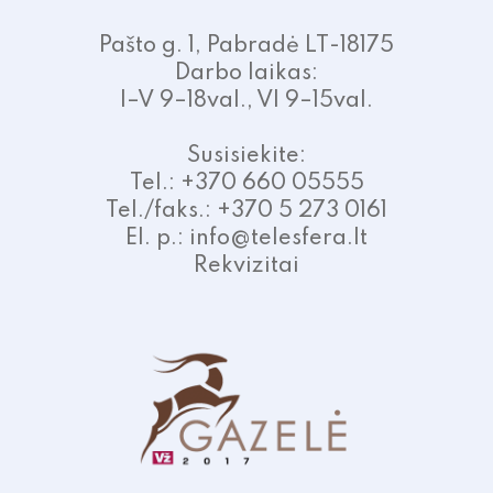
Pašto g. 1, Pabradė LT-18175
Darbo laikas:
I–V 9–18val., VI 9–15val.
Susisiekite:
Tel.: +370 660 05555
Tel./faks.: +370 5 273 0161
El. p.: info@telesfera.lt
Rekvizitai