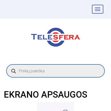
Togg
navig
Products
search
EKRANO APSAUGOS