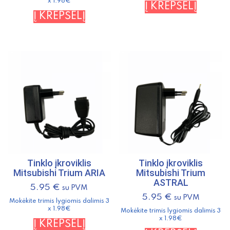
x 1.98€
Į KREPŠELĮ
Į KREPŠELĮ
Tinklo įkroviklis
Tinklo įkroviklis
Mitsubishi Trium ARIA
Mitsubishi Trium
ASTRAL
5.95
€
su PVM
5.95
€
su PVM
Mokėkite trimis lygiomis dalimis 3
x 1.98€
Mokėkite trimis lygiomis dalimis 3
x 1.98€
Į KREPŠELĮ