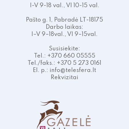
I-V 9-18 val., VI 10-15 val.
Pašto g. 1, Pabradė LT-18175
Darbo laikas:
I–V 9–18val., VI 9–15val.
Susisiekite:
Tel.: +370 660 05555
Tel./faks.: +370 5 273 0161
El. p.: info@telesfera.lt
Rekvizitai