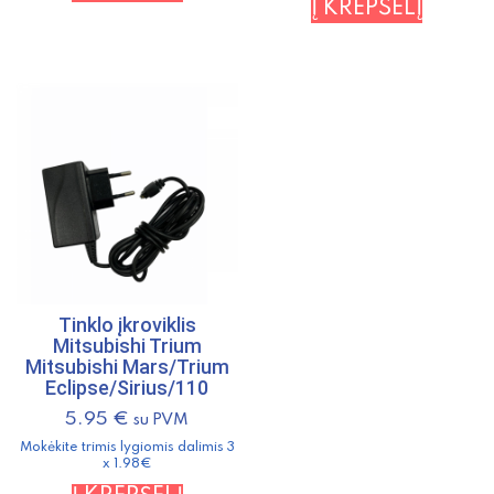
Į KREPŠELĮ
Tinklo įkroviklis
Mitsubishi Trium
Mitsubishi Mars/Trium
Eclipse/Sirius/110
5.95
€
su PVM
Mokėkite trimis lygiomis dalimis 3
x 1.98€