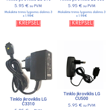
5.95
€
5.95
€
su PVM
su PVM
Mokėkite trimis lygiomis dalimis 3
Mokėkite trimis lygiomis dalimis 3
x 1.98€
x 1.98€
Į KREPŠELĮ
Į KREPŠELĮ
Tinklo įkroviklis LG
CU500
Tinklo įkroviklis LG
C3310
5.95
€
su PVM