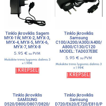
Tinklo įkroviklis Sagem
Tinklo įkroviklis
MYX-1W, MYX-2, MYX-3,
Samsung
MYX-4, MYX-5, MYX-6,
C100/A200/A300/A400/
MYX-7, MYX-8
A800/C130/C120
MODEL: TAD037EBE
5.95
€
su PVM
5.95
€
su PVM
Mokėkite trimis lygiomis dalimis 3
x 1.98€
Mokėkite trimis lygiomis dalimis 3
x 1.98€
Į KREPŠELĮ
Į KREPŠELĮ
Tinklo įkroviklis
Tinklo įkroviklis
SAMSUNG
Samsung
D520/D800/D807/D820/
D720/E620/E720/E810/P