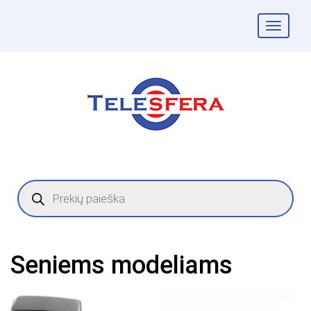
Togg
navig
Products
search
Seniems modeliams