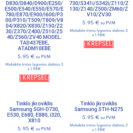
D830/D840/D900/E250/
730/S341i/S342i/Z110/Z
E500/E540/E550/E570/E
130/Z140/Z500/ZM60/Z
780/E870/E900/I600/P3
V10/ZV30
00/P310/T509/T809/V8
5.95
€
su PVM
04/X820/X830/Z150/Z2
30/Z370/Z400/Z510/Z5
Mokėkite trimis lygiomis dalimis 3
x 1.98€
40/Z560/ZV40 MODEL:
TAD437EBE,
Į KREPŠELĮ
ATADM10EBE
5.95
€
su PVM
Mokėkite trimis lygiomis dalimis 3
x 1.98€
Į KREPŠELĮ
Tinklo įkroviklis
Tinklo įkroviklis
Samsung SGH-D730,
Samsung STH-N275
E530, E680, E880, i320,
5.95
€
su PVM
X810
Mokėkite trimis lygiomis dalimis 3
5.95
€
su PVM
x 1.98€