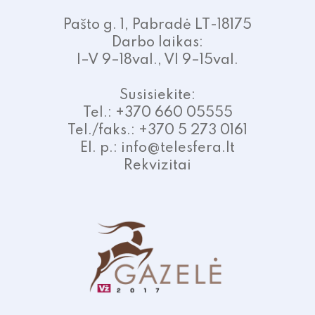
Pašto g. 1, Pabradė LT-18175
Darbo laikas:
I–V 9–18val., VI 9–15val.
Susisiekite:
Tel.: +370 660 05555
Tel./faks.: +370 5 273 0161
El. p.: info@telesfera.lt
Rekvizitai