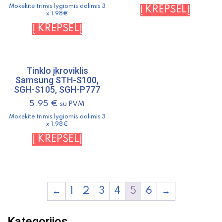
Mokėkite trimis lygiomis dalimis 3
Į KREPŠELĮ
x 1.98€
Į KREPŠELĮ
Tinklo įkroviklis
Samsung STH-S100,
SGH-S105, SGH-P777
5.95
€
su PVM
Mokėkite trimis lygiomis dalimis 3
x 1.98€
Į KREPŠELĮ
←
1
2
3
4
5
6
→
Kategorijos