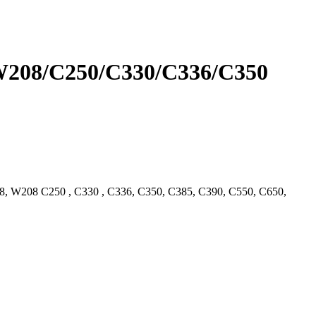
W208/C250/C330/C336/C350
288, W208 C250 , C330 , C336, C350, C385, C390, C550, C650,