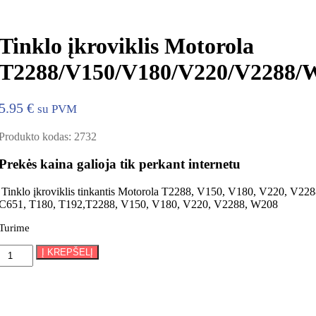
Tinklo įkroviklis Motorola
T2288/V150/V180/V220/V2288/
5.95
€
su PVM
Produkto kodas:
2732
Prekės kaina galioja tik perkant internetu
Tinklo įkroviklis tinkantis Motorola T2288, V150, V180, V220, V2
C651, T180, T192,T2288, V150, V180, V220, V2288, W208
Turime
produkto
Į KREPŠELĮ
kiekis:
Tinklo
įkroviklis
Motorola
T2288/V150/V180/V220/V2288/W208/C250/C330/C336/C350