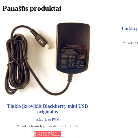
Panašūs produktai
Tinklo 
Mokėkite t
Tinklo įkroviklis Blackberry mini USB
originalus
5.95
€
su PVM
Mokėkite trimis lygiomis dalimis 3 x 1.98€
Į KREPŠELĮ