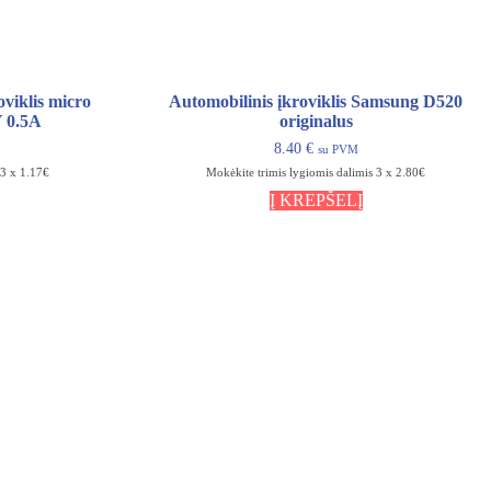
oviklis micro
Automobilinis įkroviklis Samsung D520
0.5A
originalus
8.40
€
su PVM
 3 x 1.17€
Mokėkite trimis lygiomis dalimis 3 x 2.80€
Į KREPŠELĮ