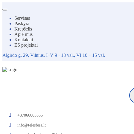
Toggle
navigation
Servisas
Paskyra
Krepšelis
Apie mus
Kontaktai
ES projektai
Algirdo g. 29, Vilnius. I–V 9 - 18 val., VI 10 – 15 val.
Pr
se
+37066005555
info@telesfera.lt