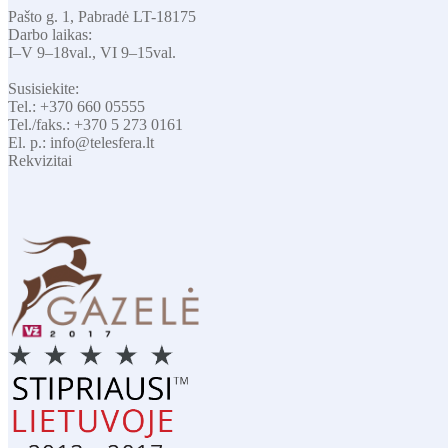
Pašto g. 1, Pabradė LT-18175
Darbo laikas:
I–V 9–18val., VI 9–15val.
Susisiekite:
Tel.: +370 660 05555
Tel./faks.: +370 5 273 0161
El. p.: info@telesfera.lt
Rekvizitai