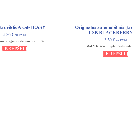
įkroviklis Alcatel EASY
Originalus automobilinis įkr
USB BLACKBERRY 
5.95
€
su PVM
3.50
€
su PVM
rimis lygiomis dalimis 3 x 1.98€
Mokėkite trimis lygiomis dalimis
Į KREPŠELĮ
Į KREPŠELĮ