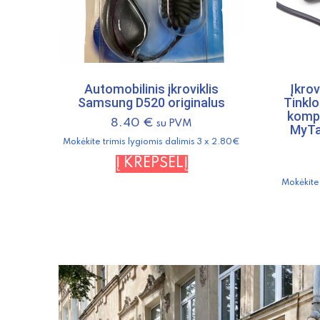
Automobilinis įkroviklis
Įkrov
Samsung D520 originalus
Tinklo
kompi
8.40
€
su PVM
MyTab
Mokėkite trimis lygiomis dalimis 3 x 2.80€
Į KREPŠELĮ
Mokėkite 