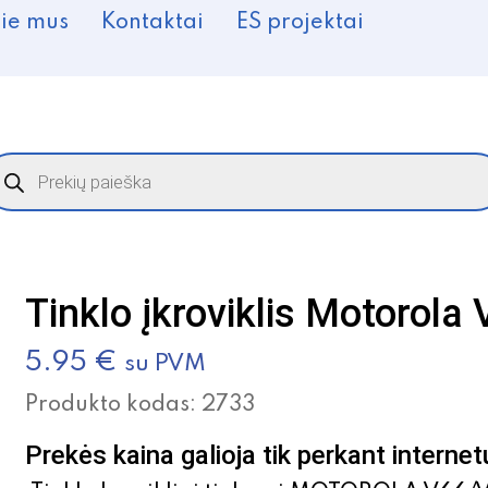
ie mus
Kontaktai
ES projektai
roducts
earch
Tinklo įkroviklis Motorol
5.95
€
su PVM
Produkto kodas:
2733
Prekės kaina galioja tik perkant internet