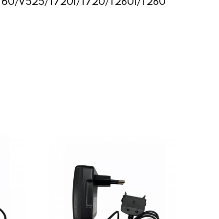
/V60/V525/T720i/T720/T280i/T280