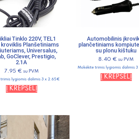
ikliai Tinklo 220V, TEL1
Automobilinis įkrovik
 kroviklis Planšetiniams
plančetiniams kompiut
uteriams, Universalus,
su plonu kištuku
, GoClever, Prestigio,
8.40
€
su PVM
2.1A
Mokėkite trimis lygiomis dalimis 
7.95
€
su PVM
Į KREPŠELĮ
trimis lygiomis dalimis 3 x 2.65€
Į KREPŠELĮ