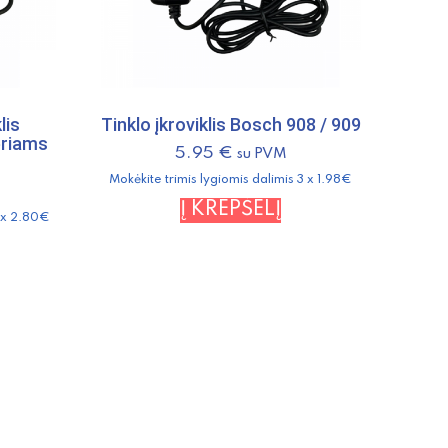
lis
Tinklo įkroviklis Bosch 908 / 909
eriams
5.95
€
su PVM
Mokėkite trimis lygiomis dalimis 3 x 1.98€
Į KREPŠELĮ
3 x 2.80€