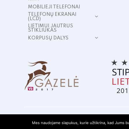
MOBILIEJI TELEFONAI
TELEFONŲ EKRANAI
(LCD)
LIETIMUI JAUTRUS
STIKLIUKAS
KORPUSŲ DALYS
Mes naudojame slapukus, kurie užtikrina, kad Jums bus 