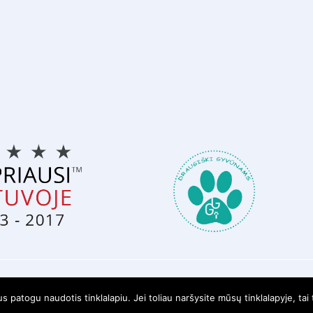
© 2026 Telesfera.lt. Visos teisės saugomos.
patogu naudotis tinklalapiu. Jei toliau naršysite mūsų tinklalapyje, tai