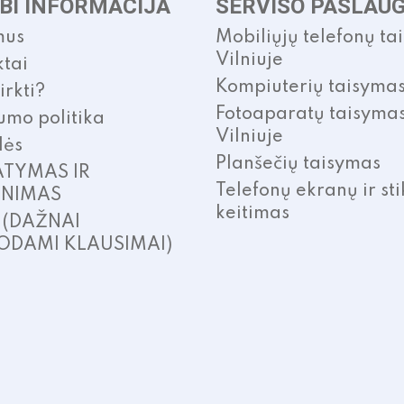
BI INFORMACIJA
SERVISO PASLAU
mus
Mobiliųjų telefonų ta
Vilniuje
tai
Kompiuterių taisyma
irkti?
Fotoaparatų taisyma
umo politika
Vilniuje
lės
Planšečių taisymas
ATYMAS IR
Telefonų ekranų ir sti
INIMAS
keitimas
. (DAŽNAI
ODAMI KLAUSIMAI)