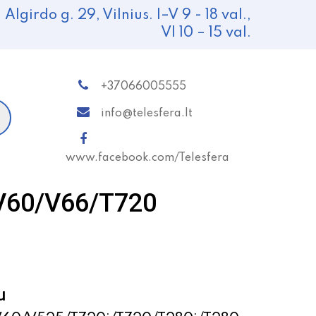
Algirdo g. 29, Vilnius. I–V 9 - 18 val.,
VI 10 – 15 val.
+37066005555
info@telesfera.lt
www.facebook.com/Telesfera
a V60/V66/T720
u