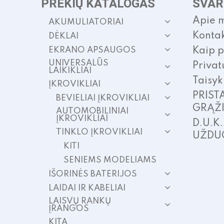
PREKIŲ KATALOGAS
SVAR
Apie 
AKUMULIATORIAI
Kontak
DĖKLAI
EKRANO APSAUGOS
Kaip p
UNIVERSALŪS
Privat
LAIKIKLIAI
Taisyk
ĮKROVIKLIAI
PRIST
BEVIELIAI ĮKROVIKLIAI
GRĄŽ
AUTOMOBILINIAI
ĮKROVIKLIAI
D.U.K
TINKLO ĮKROVIKLIAI
UŽDU
KITI
SENIEMS MODELIAMS
IŠORINĖS BATERIJOS
LAIDAI IR KABELIAI
LAISVŲ RANKŲ
ĮRANGOS
KITA