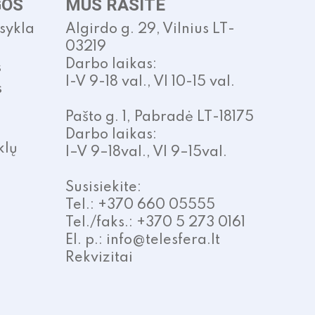
GOS
MUS RASITE
isykla
Algirdo g. 29, Vilnius LT-
03219
Darbo laikas:
s
I-V 9-18 val., VI 10-15 val.
s
Pašto g. 1, Pabradė LT-18175
Darbo laikas:
klų
I–V 9–18val., VI 9–15val.
Susisiekite:
Tel.: +370 660 05555
Tel./faks.: +370 5 273 0161
El. p.: info@telesfera.lt
Rekvizitai