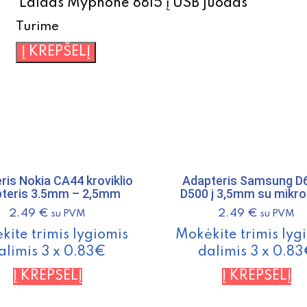
Laidas Myphone 8815 į USB juodas
Turime
produkto
Į KREPŠELĮ
kiekis:
Laidas
Myphone
8815
į
USB
juodas
ris Nokia CA44 kroviklio
Adapteris Samsung D6
teris 3.5mm – 2,5mm
D500 į 3,5mm su mikr
2.49
€
2.49
€
su PVM
su PVM
kite trimis lygiomis
Mokėkite trimis lyg
alimis 3 x 0.83€
dalimis 3 x 0.8
Į KREPŠELĮ
Į KREPŠELĮ