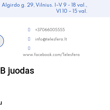
Algirdo g. 29, Vilnius. I–V 9 - 18 val.,
VI 10 – 15 val.
+37066005555
info@telesfera.lt
www.facebook.com/Telesfera
B juodas
u