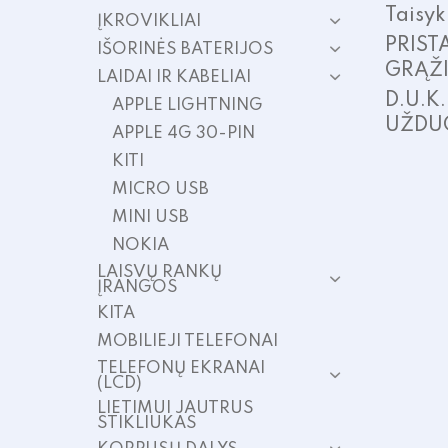
Taisyk
ĮKROVIKLIAI
PRIST
IŠORINĖS BATERIJOS
GRĄŽ
LAIDAI IR KABELIAI
D.U.K
APPLE LIGHTNING
UŽDU
APPLE 4G 30-PIN
KITI
MICRO USB
MINI USB
NOKIA
LAISVŲ RANKŲ
ĮRANGOS
KITA
MOBILIEJI TELEFONAI
TELEFONŲ EKRANAI
(LCD)
LIETIMUI JAUTRUS
STIKLIUKAS