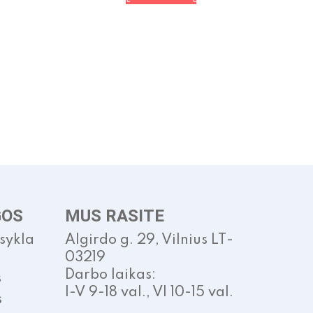
GOS
MUS RASITE
isykla
Algirdo g. 29, Vilnius LT-
03219
Darbo laikas:
s
I-V 9-18 val., VI 10-15 val.
s