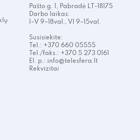
Pašto g. 1, Pabradė LT-18175
Darbo laikas:
klų
I–V 9–18val., VI 9–15val.
Susisiekite:
Tel.: +370 660 05555
Tel./faks.: +370 5 273 0161
El. p.: info@telesfera.lt
Rekvizitai