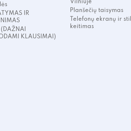
Vilniuje
lės
Planšečių taisymas
ATYMAS IR
Telefonų ekranų ir sti
INIMAS
keitimas
. (DAŽNAI
ODAMI KLAUSIMAI)