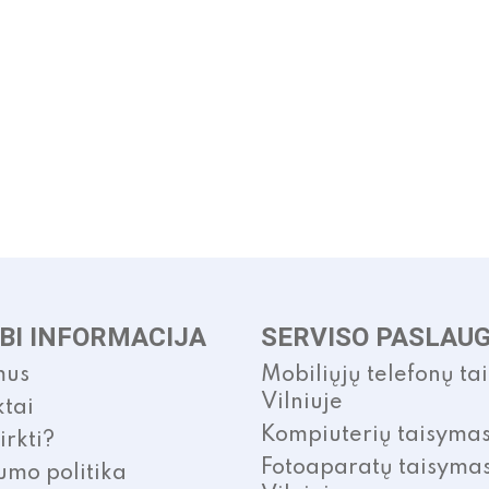
BI INFORMACIJA
SERVISO PASLAU
mus
Mobiliųjų telefonų ta
Vilniuje
tai
Kompiuterių taisyma
irkti?
Fotoaparatų taisyma
umo politika