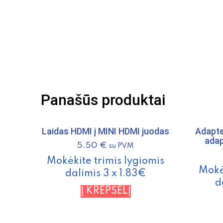
Panašūs produktai
Laidas HDMI į MINI HDMI juodas
Adapte
adap
5.50
€
su PVM
Mokėkite trimis lygiomis
Mokė
dalimis 3 x 1.83€
d
Į KREPŠELĮ