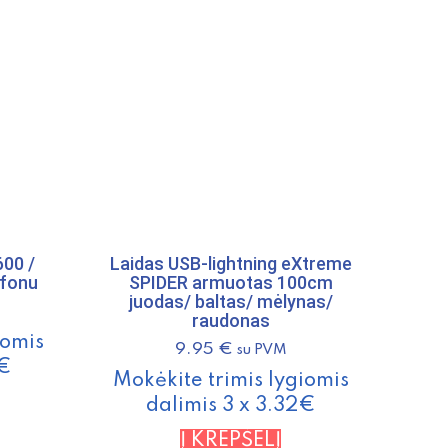
00 /
Laidas USB-lightning eXtreme
ofonu
SPIDER armuotas 100cm
juodas/ baltas/ mėlynas/
raudonas
iomis
9.95
€
su PVM
3€
Mokėkite trimis lygiomis
dalimis 3 x 3.32€
Į KREPŠELĮ