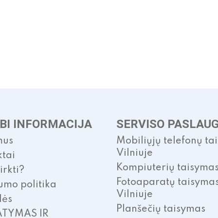
BI INFORMACIJA
SERVISO PASLAU
mus
Mobiliųjų telefonų ta
Vilniuje
tai
Kompiuterių taisyma
irkti?
Fotoaparatų taisyma
umo politika
Vilniuje
lės
Planšečių taisymas
ATYMAS IR