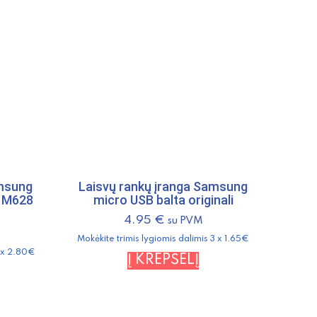
amsung
Laisvų rankų įranga Samsung
 M628
micro USB balta originali
4.95
€
su PVM
Mokėkite trimis lygiomis dalimis 3 x 1.65€
3 x 2.80€
Į KREPŠELĮ