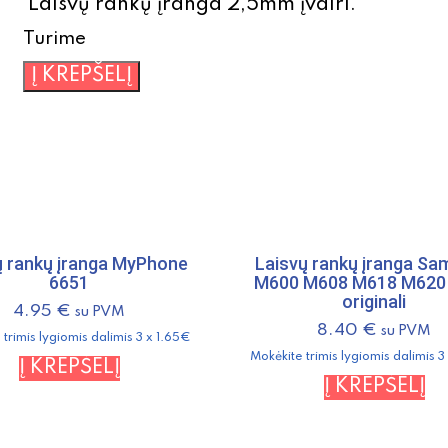
Laisvų rankų įranga 2,5mm įvairi.
Turime
produkto
Į KREPŠELĮ
kiekis:
Laisvų
rankų
įranga
2,5mm
įvairi
ų rankų įranga MyPhone
Laisvų rankų įranga S
6651
M600 M608 M618 M620
originali
4.95
€
su PVM
8.40
€
su PVM
trimis lygiomis dalimis 3 x 1.65€
Mokėkite trimis lygiomis dalimis 
Į KREPŠELĮ
Į KREPŠELĮ