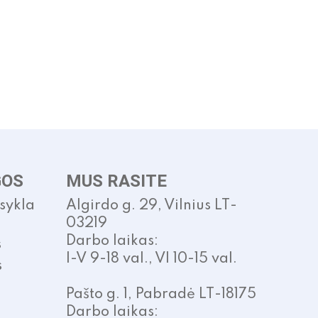
GOS
MUS RASITE
isykla
Algirdo g. 29, Vilnius LT-
03219
Darbo laikas:
s
I-V 9-18 val., VI 10-15 val.
s
Pašto g. 1, Pabradė LT-18175
Darbo laikas: