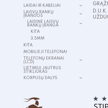
GRĄŽ
LAIDAI IR KABELIAI
D.U.K
LAISVŲ RANKŲ
ĮRANGOS
UŽDU
LAIDINĖ LAISVŲ
RANKŲ ĮRANGA
KITA
3,5MM
KITA
MOBILIEJI TELEFONAI
TELEFONŲ EKRANAI
(LCD)
LIETIMUI JAUTRUS
STIKLIUKAS
KORPUSŲ DALYS