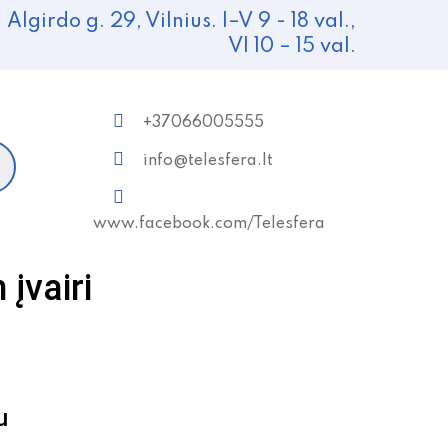
Algirdo g. 29, Vilnius. I–V 9 - 18 val.,
VI 10 – 15 val.
+37066005555
info@telesfera.lt
www.facebook.com/Telesfera
įvairi
u