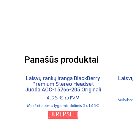
Panašūs produktai
Laisvų rankų įranga BlackBerry
Laisv
Premium Stereo Headset
Juoda ACC-15766-205 Originali
4.95
€
su PVM
Mokėkite 
Mokėkite trimis lygiomis dalimis 3 x 1.65€
Į KREPŠELĮ