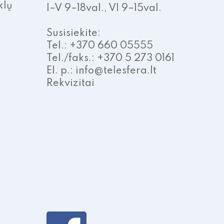
klų
I–V 9–18val., VI 9–15val.
Susisiekite:
Tel.: +370 660 05555
Tel./faks.: +370 5 273 0161
El. p.: info@telesfera.lt
Rekvizitai