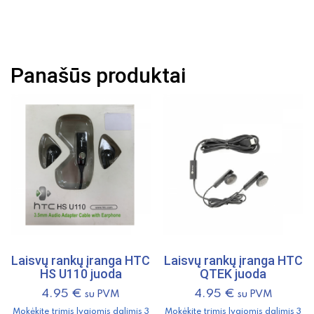
Laisvų
rankų
įranga
Toshiba
Panašūs produktai
Laisvų rankų įranga HTC
Laisvų rankų įranga HTC
HS U110 juoda
QTEK juoda
4.95
€
4.95
€
su PVM
su PVM
Mokėkite trimis lygiomis dalimis 3
Mokėkite trimis lygiomis dalimis 3