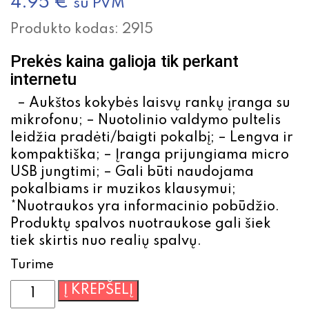
4.95
€
su PVM
Produkto kodas:
2915
Prekės kaina galioja tik perkant
internetu
– Aukštos kokybės laisvų rankų įranga su
mikrofonu; – Nuotolinio valdymo pultelis
leidžia pradėti/baigti pokalbį; – Lengva ir
kompaktiška; – Įranga prijungiama micro
USB jungtimi; – Gali būti naudojama
pokalbiams ir muzikos klausymui;
*Nuotraukos yra informacinio pobūdžio.
Produktų spalvos nuotraukose gali šiek
tiek skirtis nuo realių spalvų.
Turime
produkto
Į KREPŠELĮ
kiekis: