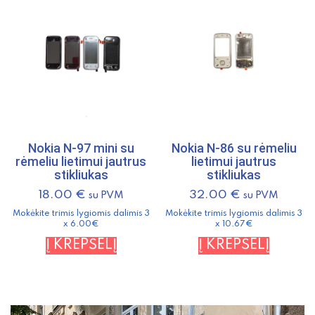
Nokia N-97 mini su
Nokia N-86 su rėmeliu
rėmeliu lietimui jautrus
lietimui jautrus
stikliukas
stikliukas
18.00
€
32.00
€
su PVM
su PVM
Mokėkite trimis lygiomis dalimis 3
Mokėkite trimis lygiomis dalimis 3
x 6.00€
x 10.67€
Į KREPŠELĮ
Į KREPŠELĮ