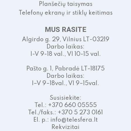
Planšečių taisymas
Telefonų ekranų ir stiklų keitimas
MUS RASITE
Algirdo g. 29, Vilnius LT-03219
Darbo laikas:
I-V 9-18 val., VI 10-15 val.
Pašto g. 1, Pabradė LT-18175
Darbo laikas:
I–V 9–18val., VI 9–15val.
Susisiekite:
Tel.: +370 660 05555
Tel./faks.: +370 5 273 0161
El. p.: info@telesfera.lt
Rekvizitai