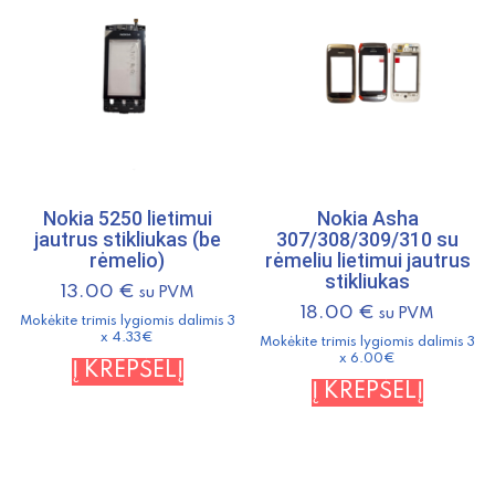
Nokia 5250 lietimui
Nokia Asha
jautrus stikliukas (be
307/308/309/310 su
rėmelio)
rėmeliu lietimui jautrus
stikliukas
13.00
€
su PVM
18.00
€
su PVM
Mokėkite trimis lygiomis dalimis 3
x 4.33€
Mokėkite trimis lygiomis dalimis 3
x 6.00€
Į KREPŠELĮ
Į KREPŠELĮ