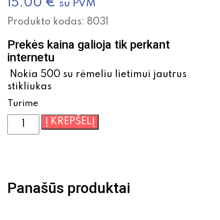
15.00
€
su PVM
Produkto kodas:
8031
Prekės kaina galioja tik perkant
internetu
Nokia 500 su rėmeliu lietimui jautrus
stikliukas
Turime
produkto
Į KREPŠELĮ
kiekis:
Nokia
500
su
rėmeliu
Panašūs produktai
lietimui
jautrus
stikliukas