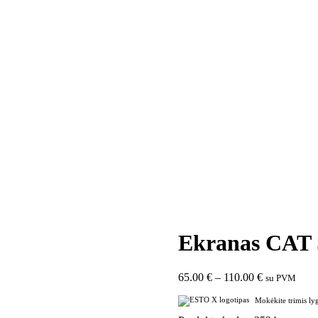
Ekranas CAT 
65.00
€
–
110.00
€
su PVM
Mokėkite trimis ly