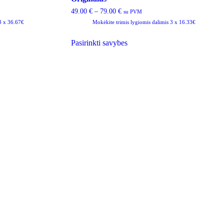
49.00
€
–
79.00
€
su PVM
 3 x 36.67€
Mokėkite trimis lygiomis dalimis 3 x 16.33€
This
Pasirinkti savybes
product
has
multiple
variants.
The
options
may
be
chosen
on
the
product
page