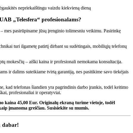
mėgaukitės nepriekaištingu vaizdu kiekvieną dieną
 UAB „Telesfera“ profesionalams?
– mes pasirūpiname jūsų įrenginio tolimesniu veikimu. Pasirinkę
nikai turi ilgametę patirtį dirbant su sudėtingais, mobiliųjų telefonų
ptų mokesčių – aiški kaina ir profesionali nemokama konsultacija.
ms ir dalims suteikiame tvirtą garantiją, nes pasitikime savo tiekėjais
, kad telefonas šiandien yra pagrindinis darbo įrankis, todėl keitimo
ai, profesionaliai ir operatyviai.
o kaina 45,00 Eur. Originalų ekraną turime vietoje,
todėl
kaip įmanoma greičiau. Susisiekite su mumis.
u dabar!