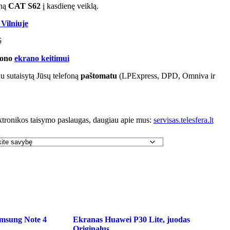
oną
CAT S
62
į kasdienę veiklą.
 Vilniuje
5
efono
ekrano keitimui
au sutaisytą Jūsų telefoną
paštomatu
(LPExpress, DPD, Omniva ir
ktronikos taisymo paslaugas, daugiau apie mus:
servisas.telesfera.lt
amsung Note 4
Ekranas Huawei P30 Lite, juodas
Originalus