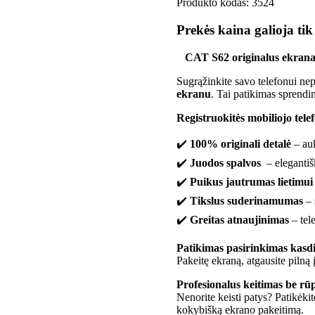
Produkto kodas:
3524
Prekės kaina galioja tik
CAT S62
originalus ekrana
Sugrąžinkite savo telefonui ne
ekranu
. Tai patikimas sprendim
Registruokitės mobiliojo tel
✔️
100% originali detalė
– auk
✔️
Juodos spalvos
– elegantišk
✔️
Puikus jautrumas lietimui
✔️
Tikslus suderinamumas
– 
✔️
Greitas atnaujinimas
– tele
Patikimas pasirinkimas kasd
Pakeitę ekraną, atgausite pilną
Profesionalus keitimas be rū
Nenorite keisti patys? Patikėki
kokybišką ekrano pakeitimą.