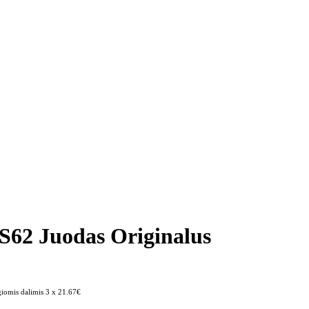
S62 Juodas Originalus
giomis dalimis 3 x 21.67€