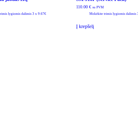
110.00
€
su PVM
rimis lygiomis dalimis 3 x 9.67€
Mokėkite trimis lygiomis dalimis
Į krepšelį