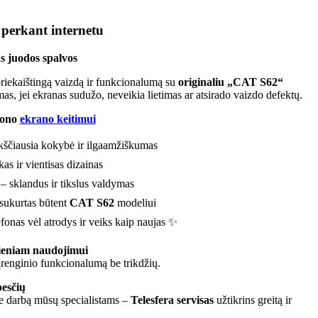
 perkant internetu
s juodos spalvos
priekaištingą vaizdą ir funkcionalumą su
originaliu „
CAT S
62
“
as, jei ekranas sudužo, neveikia lietimas ar atsirado vaizdo defektų.
efono
ekrano keitimui
ščiausia kokybė ir ilgaamžiškumas
as ir vientisas dizainas
– sklandus ir tikslus valdymas
sukurtas būtent
CAT S
62
modeliui
fonas vėl atrodys ir veiks kaip naujas ✨
ieniam naudojimui
 įrenginio funkcionalumą be trikdžių.
pesčių
te darbą mūsų specialistams –
Telesfera servisas
užtikrins greitą ir