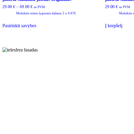
29.00
€
–
69.00
€
29.00
€
su PVM
su PVM
Mokėkite trimis lygiomis dalimis 3 x 9.67€
Mokėkite t
This
Pasirinkti savybes
Į krepšelį
product
has
multiple
variants.
The
options
may
be
chosen
on
the
product
page