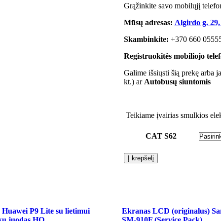
Grąžinkite savo mobilųjį telef
Mūsų adresas:
Algirdo g. 29,
Skambinkite:
+370 660 0555
Registruokitės mobiliojo tel
Galime išsiųsti šią prekę arba j
kt.) ar
Autobusų siuntomis
Teikiame įvairias smulkios ele
CAT S62
produkto
Į krepšelį
kiekis:
Ekranas
CAT
S62
Juodas
Originalus
uawei P9 Lite su lietimui
Ekranas LCD (originalus) S
iuku juodas HQ
SM-910F (Service Pack)