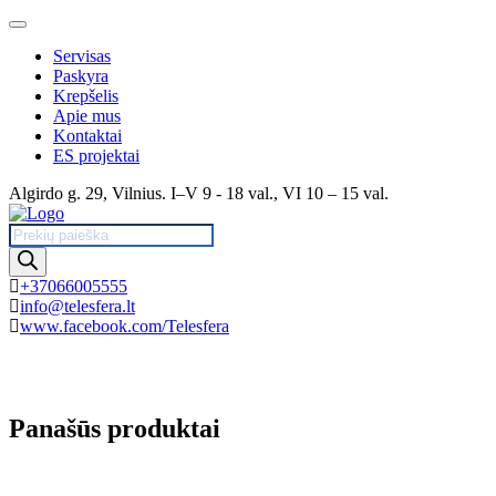
Toggle
navigation
Servisas
Paskyra
Krepšelis
Apie mus
Kontaktai
ES projektai
Algirdo g. 29, Vilnius. I–V 9 - 18 val., VI 10 – 15 val.
Products
search
+37066005555
info@telesfera.lt
www.facebook.com/Telesfera
Panašūs produktai