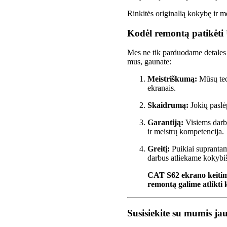
Rinkitės originalią kokybę ir 
Kodėl remontą patikėti
Mes ne tik parduodame detales 
mus, gaunate:
Meistriškumą:
Mūsų tech
ekranais.
Skaidrumą:
Jokių paslė
Garantiją:
Visiems darba
ir meistrų kompetencija.
Greitį:
Puikiai suprantame
darbus atliekame kokybišk
CAT S
62
ekrano
keitim
remontą galime atlikti 
Susisiekite su mumis ja