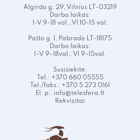
Algirdo g. 29, Vilnius LT-03219
Darbo laikas:
I-V 9-18 val., VI 10-15 val.
Pašto g. 1, Pabradė LT-18175
Darbo laikas:
I–V 9–18val., VI 9–15val.
Susisiekite:
Tel.: +370 660 05555
Tel./faks.: +370 5 273 0161
El. p.: info@telesfera.lt
Rekvizitai