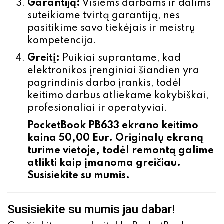
Garantiją:
Visiems darbams ir dalims
suteikiame tvirtą garantiją, nes
pasitikime savo tiekėjais ir meistrų
kompetencija.
Greitį:
Puikiai suprantame, kad
elektronikos įrenginiai šiandien yra
pagrindinis darbo įrankis, todėl
keitimo darbus atliekame kokybiškai,
profesionaliai ir operatyviai.
PocketBook PB633 ekrano
keitimo
kaina 50,00 Eur. Originalų ekraną
turime vietoje,
todėl remontą galime
atlikti kaip įmanoma greičiau.
Susisiekite su mumis.
Susisiekite su mumis jau dabar!