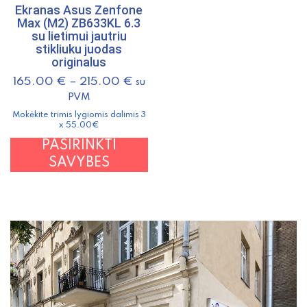
h
p
Ekranas Asus Zenfone
m
Max (M2) ZB633KL 6.3
su lietimui jautriu
v
stikliuku juodas
T
originalus
o
165.00
€
–
215.00
€
su
m
PVM
b
Mokėkite trimis lygiomis dalimis 3
c
x 55.00€
o
This
PASIRINKTI
t
product
SAVYBES
p
has
p
multiple
variants.
The
options
may
be
chosen