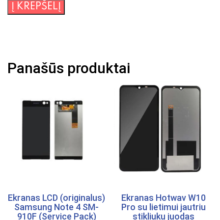
produkto
Į KREPŠELĮ
kiekis:
Ekranas
skaityklės
PocketBook
Panašūs produktai
PB633
Originalus
Ekranas LCD (originalus)
Ekranas Hotwav W10
Samsung Note 4 SM-
Pro su lietimui jautriu
910F (Service Pack)
stikliuku juodas