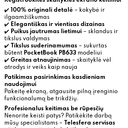
Registruokitės skaityklės
ekrano keitimui
✔️
100% originali detalė
– kokybė ir
ilgaamžiškumas
✔️
Elegantiškas ir vientisas dizainas
✔️
Puikus jautrumas lietimui
– sklandus ir
tikslus valdymas
✔️
Tikslus suderinamumas
– sukurtas
būtent
PocketBook PB633
modeliui
✔️
Greitas atnaujinimas
– skaityklė vėl
atrodys ir veiks kaip nauja
Patikimas pasirinkimas kasdieniam
naudojimui
Pakeitę ekraną, atgausite pilną įrenginio
funkcionalumą be trikdžių.
Profesionalus keitimas be rūpesčių
Nenorite keisti patys? Patikėkite darbą
mūsų specialistams –
Telesfera servisas