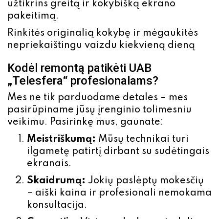
užtikrins greitą ir kokybišką ekrano
pakeitimą.
Rinkitės originalią kokybę ir mėgaukitės
nepriekaištingu vaizdu kiekvieną dieną
Kodėl remontą patikėti UAB
„Telesfera“ profesionalams?
Mes ne tik parduodame detales – mes
pasirūpiname jūsų įrenginio tolimesniu
veikimu. Pasirinkę mus, gaunate:
Meistriškumą:
Mūsų technikai turi
ilgametę patirtį dirbant su sudėtingais
ekranais.
Skaidrumą:
Jokių paslėptų mokesčių
– aiški kaina ir profesionali nemokama
konsultacija.