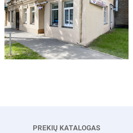
on
the
product
page
PREKIŲ KATALOGAS