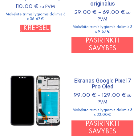
originalus
110.00
€
su PVM
29.00
€
–
69.00
€
su
Mokėkite trimis lygiomis dalimis 3
PVM
x 36.67€
Į KREPŠELĮ
Mokėkite trimis lygiomis dalimis 3
x 9.67€
T
PASIRINKTI
p
SAVYBES
h
m
v
T
Ekranas Google Pixel 7
Pro Oled
o
m
99.00
€
–
129.00
€
su
b
PVM
c
Mokėkite trimis lygiomis dalimis 3
x 33.00€
o
T
PASIRINKTI
t
p
SAVYBES
p