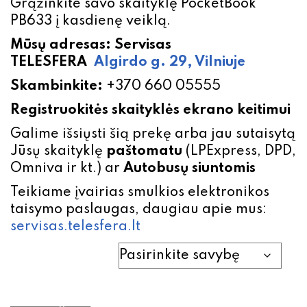
Grąžinkite savo skaityklę PocketBook
PB633 į kasdienę veiklą.
Mūsų adresas: Servisas
TELESFERA
Algirdo g. 29, Vilniuje
Skambinkite:
+370 660 05555
Registruokitės skaityklės
ekrano keitimui
Galime išsiųsti šią prekę arba jau sutaisytą
Jūsų skaityklę
paštomatu
(LPExpress, DPD,
Omniva ir kt.) ar
Autobusų siuntomis
Teikiame įvairias smulkios elektronikos
taisymo paslaugas, daugiau apie mus:
servisas.telesfera.lt
PocketBook PB633