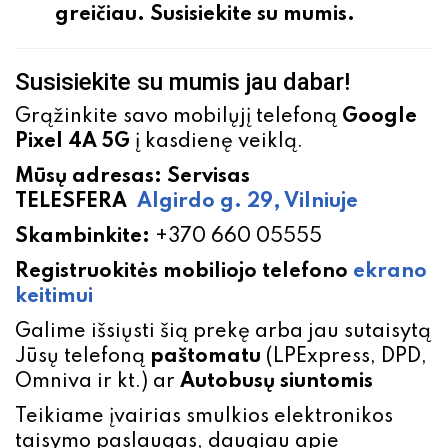
greičiau. Susisiekite su mumis.
Susisiekite su mumis jau dabar!
Grąžinkite savo mobilųjį telefoną
Google
Pixel 4A 5G
į kasdienę veiklą.
Mūsų adresas: Servisas
TELESFERA
Algirdo g. 29, Vilniuje
Skambinkite:
+370 660 05555
Registruokitės mobiliojo telefono
ekrano
keitimui
Galime išsiųsti šią prekę arba jau sutaisytą
Jūsų telefoną
paštomatu
(LPExpress, DPD,
Omniva ir kt.) ar
Autobusų siuntomis
Teikiame įvairias smulkios elektronikos
taisymo paslaugas, daugiau apie