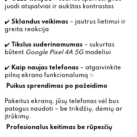
juodi atspalviai ir aukštas kontrastas
✔️
Sklandus veikimas
– jautrus lietimui ir
greita reakcija
✔️
Tikslus suderinamumas
– sukurtas
būtent
Google Pixel 4A 5G
modeliui
✔️
Kaip naujas telefonas
– atgaivinkite
pilną ekrano funkcionalumą ✨
Puikus sprendimas po pažeidimo
Pakeitus ekraną, jūsų telefonas vėl bus
patogus naudoti – be trikdžių, dėmių ar
įtrūkimų.
Profesionalus keitimas be rūpesčių