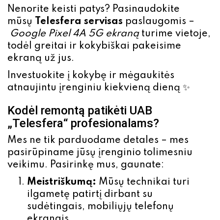
Nenorite keisti patys? Pasinaudokite
mūsų
Telesfera servisas
paslaugomis –
Google Pixel 4A 5G ekraną
turime vietoje,
todėl
greitai ir kokybiškai pakeisime
ekraną už jus.
Investuokite į kokybę ir mėgaukitės
atnaujintu įrenginiu kiekvieną dieną ✨
Kodėl remontą patikėti UAB
„Telesfera“ profesionalams?
Mes ne tik parduodame detales – mes
pasirūpiname jūsų įrenginio tolimesniu
veikimu. Pasirinkę mus, gaunate:
Meistriškumą:
Mūsų technikai turi
ilgametę patirtį dirbant su
sudėtingais, mobiliųjų telefonų
ekranais.