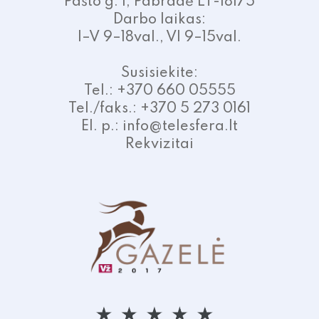
Pašto g. 1, Pabradė LT-18175
Darbo laikas:
I–V 9–18val., VI 9–15val.
Susisiekite:
Tel.: +370 660 05555
Tel./faks.: +370 5 273 0161
El. p.: info@telesfera.lt
Rekvizitai