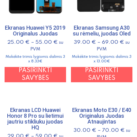
Ekranas Huawei Y5 2019
Ekranas Samsung A30
Originalus Juodas
su rėmeliu, juodas Oled
25.00
€
–
55.00
€
39.00
€
–
69.00
€
su
su
PVM
PVM
Mokėkite trimis lygiomis dalimis 3
Mokėkite trimis lygiomis dalimis 3
x 8.33€
x 13.00€
This
T
PASIRINKTI
PASIRINKTI
product
p
SAVYBES
SAVYBES
has
h
multiple
m
variants.
v
The
T
Ekranas LCD Huawei
Ekranas Moto E30 / E40
Honor 8 Pro su lietimui
Originalus Juodas
options
o
jautriu stikliuku juodas
Atnaujintas
may
m
HQ
30.00
€
–
70.00
€
su
be
b
29.00
€
–
59.00
€
su