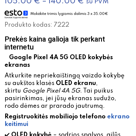
105.00
€
–
140.00
€
su PVM
Mokėkite trimis lygiomis dalimis 3 x 35.00€
Produkto kodas:
7222
Prekės kaina galioja tik perkant
internetu
Google Pixel 4A 5G OLED kokybės
ekranas
Atkurkite nepriekaištingą vaizdo kokybę
su aukštos klasės
OLED ekranu
,
skirtu
Google Pixel 4A 5G
. Tai puikus
pasirinkimas, jei jūsų ekranas sudužo,
rodo dėmes ar prarado jautrumą.
Registruokitės mobiliojo telefono
ekrano
keitimui
✔️
OLED kokybė
– sodrios spalvos, gilūs