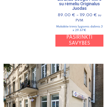
multiple
su rėmeliu Originalus
Juodas
variants.
The
89.00
€
–
119.00
€
su
options
PVM
may
Mokėkite trimis lygiomis dalimis 3
x 29.67€
be
T
PASIRINKTI
chosen
p
SAVYBES
on
h
the
m
product
v
page
T
o
m
b
c
o
t