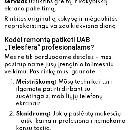
servisas
užtikrins greitą ir kokybišką
ekrano pakeitimą.
Rinkitės originalią kokybę ir mėgaukitės
nepriekaištingu vaizdu kiekvieną dieną
Kodėl remontą patikėti UAB
„Telesfera“ profesionalams?
Mes ne tik parduodame detales – mes
pasirūpiname jūsų įrenginio tolimesniu
veikimu. Pasirinkę mus, gaunate:
Meistriškumą:
Mūsų technikai turi
ilgametę patirtį dirbant su
sudėtingais, mobiliųjų telefonų
ekranais.
Skaidrumą:
Jokių paslėptų mokesčių
– aiški kaina ir profesionali nemokama
konsultacija.