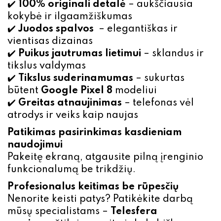
✔️
100% originali detalė
– aukščiausia
kokybė ir ilgaamžiškumas
✔️
Juodos spalvos
– elegantiškas ir
vientisas dizainas
✔️
Puikus jautrumas lietimui
– sklandus ir
tikslus valdymas
✔️
Tikslus suderinamumas
– sukurtas
būtent
Google Pixel 8
modeliui
✔️
Greitas atnaujinimas
– telefonas vėl
atrodys ir veiks kaip naujas
Patikimas pasirinkimas kasdieniam
naudojimui
Pakeitę ekraną, atgausite pilną įrenginio
funkcionalumą be trikdžių.
Profesionalus keitimas be rūpesčių
Nenorite keisti patys? Patikėkite darbą
mūsų specialistams –
Telesfera