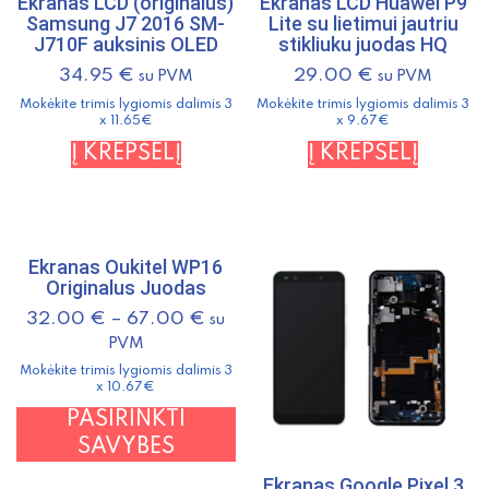
Ekranas LCD (originalus)
Ekranas LCD Huawei P9
Samsung J7 2016 SM-
Lite su lietimui jautriu
J710F auksinis OLED
stikliuku juodas HQ
34.95
€
29.00
€
su PVM
su PVM
Mokėkite trimis lygiomis dalimis 3
Mokėkite trimis lygiomis dalimis 3
x 11.65€
x 9.67€
Į KREPŠELĮ
Į KREPŠELĮ
Ekranas Oukitel WP16
Originalus Juodas
32.00
€
–
67.00
€
su
PVM
Mokėkite trimis lygiomis dalimis 3
x 10.67€
This
PASIRINKTI
product
SAVYBES
has
Ekranas Google Pixel 3