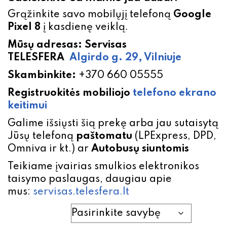
Grąžinkite savo mobilųjį telefoną
Google
Pixel 8
į kasdienę veiklą.
Mūsų adresas: Servisas
TELESFERA
Algirdo g. 29, Vilniuje
Skambinkite:
+370 660 05555
Registruokitės mobiliojo
telefono
ekrano
keitimui
Galime išsiųsti šią prekę arba jau sutaisytą
Jūsų telefoną
paštomatu
(LPExpress, DPD,
Omniva ir kt.) ar
Autobusų siuntomis
Teikiame įvairias smulkios elektronikos
taisymo paslaugas, daugiau apie
mus:
servisas.telesfera.lt
Google Pixel 8