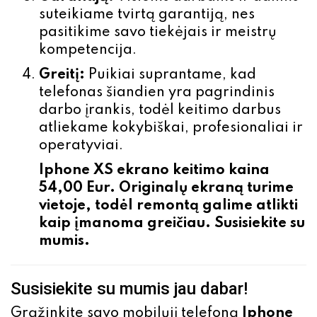
suteikiame tvirtą garantiją, nes
pasitikime savo tiekėjais ir meistrų
kompetencija.
Greitį:
Puikiai suprantame, kad
telefonas šiandien yra pagrindinis
darbo įrankis, todėl keitimo darbus
atliekame kokybiškai, profesionaliai ir
operatyviai.
Iphone XS ekrano
keitimo kaina
54,00 Eur. Originalų ekraną turime
vietoje,
todėl remontą galime atlikti
kaip įmanoma greičiau. Susisiekite su
mumis.
Susisiekite su mumis jau dabar!
Grąžinkite savo mobilųjį telefoną
Iphone