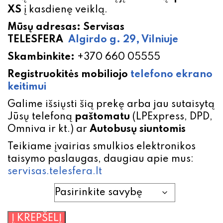
XS
į kasdienę veiklą.
Mūsų adresas: Servisas
TELESFERA
Algirdo g. 29, Vilniuje
Skambinkite:
+370 660 05555
Registruokitės mobiliojo
telefono
ekrano
keitimui
Galime išsiųsti šią prekę arba jau sutaisytą
Jūsų telefoną
paštomatu
(LPExpress, DPD,
Omniva ir kt.) ar
Autobusų siuntomis
Teikiame įvairias smulkios elektronikos
taisymo paslaugas, daugiau apie mus:
servisas.telesfera.lt
iPhone XS
produkto
Į KREPŠELĮ