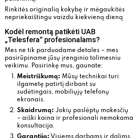
Rinkitės originalią kokybę ir mėgaukitės
nepriekaištingu vaizdu kiekvieną dieną
Kodėl remontą patikėti UAB
„Telesfera“ profesionalams?
Mes ne tik parduodame detales – mes
pasirūpiname jūsų įrenginio tolimesniu
veikimu. Pasirinkę mus, gaunate:
Meistriškumą:
Mūsų technikai turi
ilgametę patirtį dirbant su
sudėtingais, mobiliųjų telefonų
ekranais.
Skaidrumą:
Jokių paslėptų mokesčių
– aiški kaina ir profesionali nemokama
konsultacija.
Garantiją:
Visiems darbams ir dalims