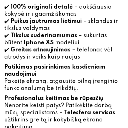
✔️
100% originali detalė
– aukščiausia
kokybė ir ilgaamžiškumas
✔️
Puikus jautrumas lietimui
– sklandus ir
tikslus valdymas
✔️
Tikslus suderinamumas
– sukurtas
būtent
Iphone XS
modeliui
✔️
Greitas atnaujinimas
– telefonas vėl
atrodys ir veiks kaip naujas
Patikimas pasirinkimas kasdieniam
naudojimui
Pakeitę ekraną, atgausite pilną įrenginio
funkcionalumą be trikdžių.
Profesionalus keitimas be rūpesčių
Nenorite keisti patys? Patikėkite darbą
mūsų specialistams –
Telesfera servisas
užtikrins greitą ir kokybišką ekrano
pakeitimą.