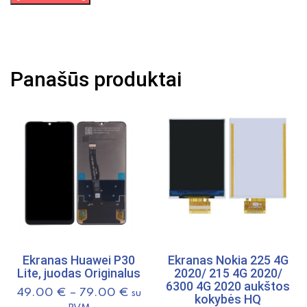
kiekis:
Ekranas
su
lietimui
Panašūs produktai
jautriu
stikliuku
iPhone
XS
originalus
Ekranas Huawei P30
Ekranas Nokia 225 4G
Lite, juodas Originalus
2020/ 215 4G 2020/
6300 4G 2020 aukštos
49.00
€
–
79.00
€
su
kokybės HQ