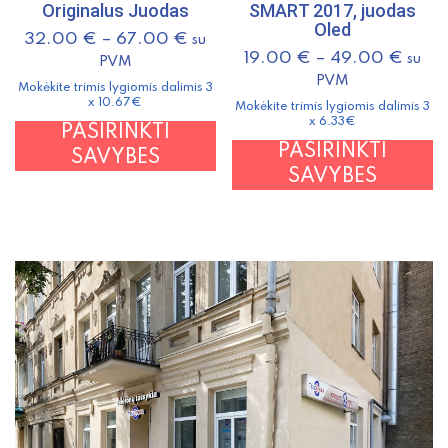
Originalus Juodas
SMART 2017, juodas
Oled
32.00
€
–
67.00
€
su
19.00
€
–
49.00
€
su
PVM
PVM
Mokėkite trimis lygiomis dalimis 3
x 10.67€
Mokėkite trimis lygiomis dalimis 3
x 6.33€
This
PASIRINKTI
T
PASIRINKTI
product
SAVYBES
p
SAVYBES
has
h
multiple
m
variants.
v
The
T
options
o
may
m
be
b
chosen
c
on
o
the
t
product