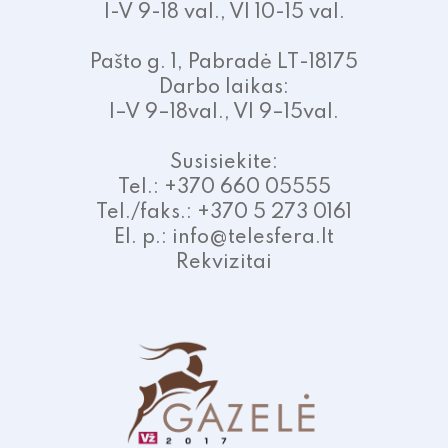
I-V 9-18 val., VI 10-15 val.
Pašto g. 1, Pabradė LT-18175
Darbo laikas:
I–V 9–18val., VI 9–15val.
Susisiekite:
Tel.: +370 660 05555
Tel./faks.: +370 5 273 0161
El. p.: info@telesfera.lt
Rekvizitai