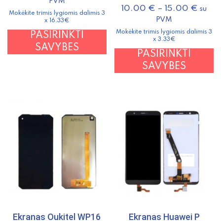
PVM
10.00
€
–
15.00
€
su
Mokėkite trimis lygiomis dalimis 3
PVM
x 16.33€
Mokėkite trimis lygiomis dalimis 3
This
PASIRINKTI
x 3.33€
product
SAVYBES
T
PASIRINKTI
has
p
SAVYBES
multiple
h
variants.
m
The
v
options
T
may
o
be
m
chosen
b
on
c
the
o
product
t
page
p
p
Ekranas Oukitel WP16
Ekranas Huawei P