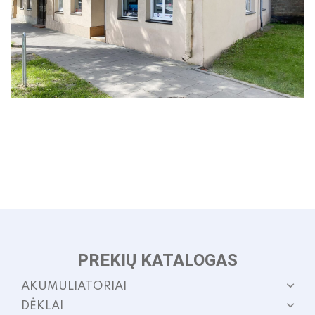
p
page
p
PREKIŲ KATALOGAS
AKUMULIATORIAI
DĖKLAI