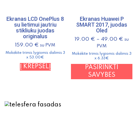
m
variants.
v
The
T
Ekranas LCD OnePlus 8
Ekranas Huawei P
options
su lietimui jautriu
SMART 2017, juodas
o
may
stikliuku juodas
Oled
m
be
originalus
19.00
€
–
49.00
€
su
b
chosen
159.00
€
su PVM
PVM
c
on
Mokėkite trimis lygiomis dalimis 3
Mokėkite trimis lygiomis dalimis 3
o
the
x 53.00€
x 6.33€
t
product
Į KREPŠELĮ
T
PASIRINKTI
p
page
p
SAVYBES
p
h
m
v
T
o
m
b
c