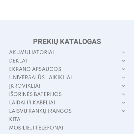
o
t
p
p
PREKIŲ KATALOGAS
AKUMULIATORIAI
DĖKLAI
EKRANO APSAUGOS
UNIVERSALŪS LAIKIKLIAI
ĮKROVIKLIAI
IŠORINĖS BATERIJOS
LAIDAI IR KABELIAI
LAISVŲ RANKŲ ĮRANGOS
KITA
MOBILIEJI TELEFONAI