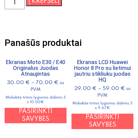
produkto
Į KREPŠELĮ
kiekis:
Nokia
6101mažas/6103mažas/6170mažas/7270
ekranas
(originalus)
Panašūs produktai
4850957
RM-
76/RM-
Ekranas Moto E30 / E40
Ekranas LCD Huawei
Originalus Juodas
Honor 8 Pro su lietimui
47/RM-
Atnaujintas
jautriu stikliuku juodas
161/RM-
HQ
30.00
€
–
70.00
€
su
8
29.00
€
–
59.00
€
su
PVM
PVM
Mokėkite trimis lygiomis dalimis 3
x 10.00€
Mokėkite trimis lygiomis dalimis 3
x 9.67€
This
PASIRINKTI
T
PASIRINKTI
product
SAVYBES
p
SAVYBES
has
h
multiple