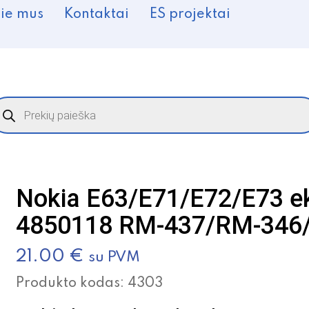
ie mus
Kontaktai
ES projektai
roducts
earch
Nokia E63/E71/E72/E73 ek
4850118 RM-437/RM-346
21.00
€
su PVM
Produkto kodas:
4303