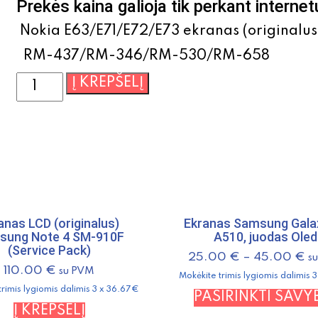
Prekės kaina galioja tik perkant internet
Nokia E63/E71/E72/E73 ekranas (originalus
RM-437/RM-346/RM-530/RM-658
produkto
Į KREPŠELĮ
kiekis:
Nokia
E63/E71/E72/E73
ekranas
(originalus)
4850118
RM-
437/RM-
anas LCD (originalus)
Ekranas Samsung Gala
sung Note 4 SM-910F
A510, juodas Oled
346/RM-
(Service Pack)
530/RM-
25.00
€
–
45.00
€
s
110.00
€
su PVM
658
Mokėkite trimis lygiomis dalimis 
trimis lygiomis dalimis 3 x 36.67€
PASIRINKTI SAVY
Į KREPŠELĮ