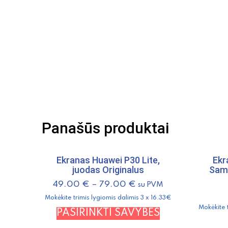
Panašūs produktai
Ekranas Huawei P30 Lite,
Ekr
juodas Originalus
Sam
49.00
€
–
79.00
€
su PVM
Mokėkite trimis lygiomis dalimis 3 x 16.33€
Mokėkite 
This
PASIRINKTI SAVYBES
product