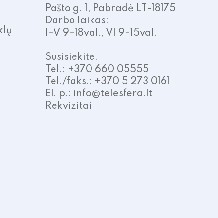
Pašto g. 1, Pabradė LT-18175
Darbo laikas:
klų
I–V 9–18val., VI 9–15val.
Susisiekite:
Tel.: +370 660 05555
Tel./faks.: +370 5 273 0161
El. p.: info@telesfera.lt
Rekvizitai