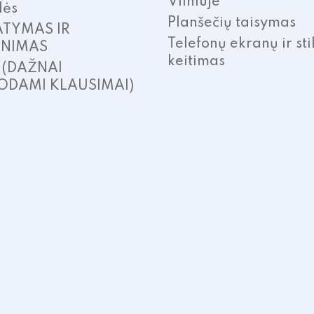
Vilniuje
lės
Planšečių taisymas
ATYMAS IR
Telefonų ekranų ir sti
INIMAS
keitimas
. (DAŽNAI
ODAMI KLAUSIMAI)