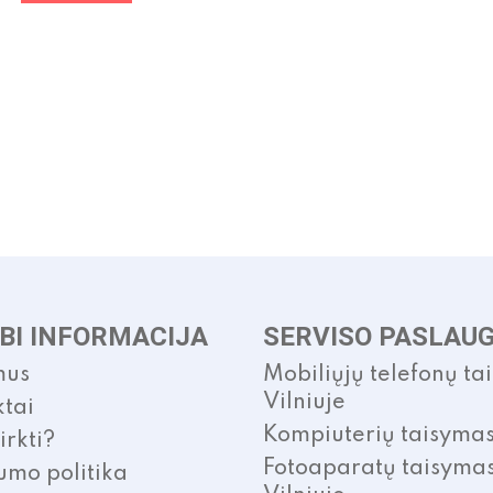
BI INFORMACIJA
SERVISO PASLAU
mus
Mobiliųjų telefonų ta
Vilniuje
tai
Kompiuterių taisyma
irkti?
Fotoaparatų taisyma
umo politika