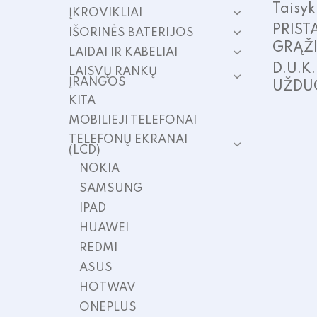
Taisyk
ĮKROVIKLIAI
PRIST
IŠORINĖS BATERIJOS
GRĄŽ
LAIDAI IR KABELIAI
D.U.K
LAISVŲ RANKŲ
ĮRANGOS
UŽDU
KITA
MOBILIEJI TELEFONAI
TELEFONŲ EKRANAI
(LCD)
NOKIA
SAMSUNG
IPAD
HUAWEI
REDMI
ASUS
HOTWAV
ONEPLUS