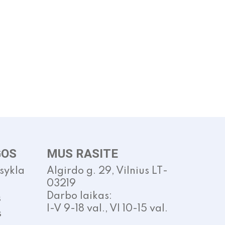
has
has
multiple
multiple
variants.
variants.
The
The
options
options
may
may
be
be
chosen
chosen
on
on
the
the
product
product
page
page
GOS
MUS RASITE
isykla
Algirdo g. 29, Vilnius LT-
03219
Darbo laikas:
s
I-V 9-18 val., VI 10-15 val.
s