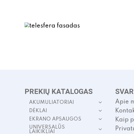
has
multiple
variants.
The
options
may
be
chosen
on
the
product
page
PREKIŲ KATALOGAS
SVAR
Apie 
AKUMULIATORIAI
Kontak
DĖKLAI
EKRANO APSAUGOS
Kaip p
UNIVERSALŪS
Privat
LAIKIKLIAI