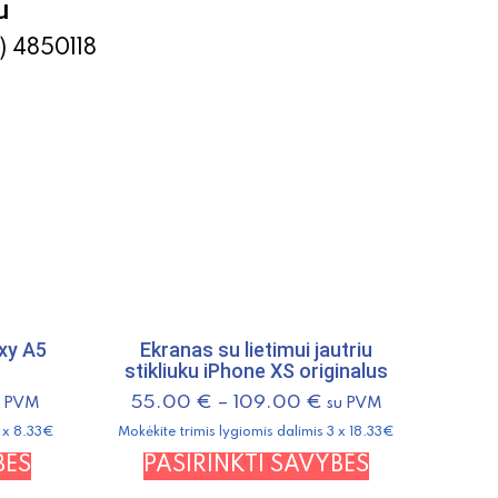
u
) 4850118
xy A5
Ekranas su lietimui jautriu
stikliuku iPhone XS originalus
55.00
€
–
109.00
€
u PVM
su PVM
3 x 8.33€
Mokėkite trimis lygiomis dalimis 3 x 18.33€
This
This
BES
PASIRINKTI SAVYBES
product
product