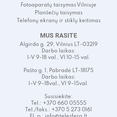
Fotoaparatų taisymas Vilniuje
Planšečių taisymas
Telefonų ekranų ir stiklų keitimas
MUS RASITE
Algirdo g. 29, Vilnius LT-03219
Darbo laikas:
I-V 9-18 val., VI 10-15 val.
Pašto g. 1, Pabradė LT-18175
Darbo laikas:
I–V 9–18val., VI 9–15val.
Susisiekite:
Tel.: +370 660 05555
Tel./faks.: +370 5 273 0161
El. p.: info@telesfera.lt