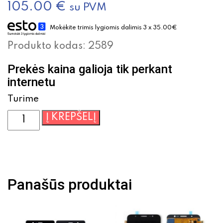
105.00
€
su PVM
Mokėkite trimis lygiomis dalimis 3 x 35.00€
Produkto kodas:
2589
Prekės kaina galioja tik perkant
internetu
Turime
produkto
Į KREPŠELĮ
kiekis:
Nokia
Lumia
925
ekranas
Panašūs produktai
su
liečiamu
stikliuku