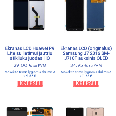
(originalus)
9502977
RM-
892
Ekranas LCD Huawei P9
Ekranas LCD (originalus)
Lite su lietimui jautriu
Samsung J7 2016 SM-
stikliuku juodas HQ
J710F auksinis OLED
29.00
€
34.95
€
su PVM
su PVM
Mokėkite trimis lygiomis dalimis 3
Mokėkite trimis lygiomis dalimis 3
x 9.67€
x 11.65€
Į KREPŠELĮ
Į KREPŠELĮ