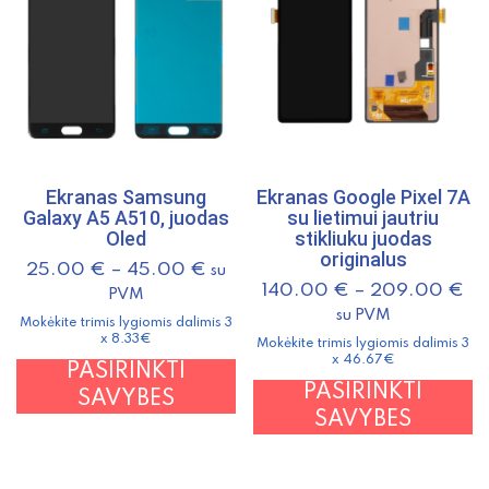
Ekranas Samsung
Ekranas Google Pixel 7A
Galaxy A5 A510, juodas
su lietimui jautriu
Oled
stikliuku juodas
originalus
25.00
€
–
45.00
€
su
140.00
€
–
209.00
€
PVM
su PVM
Mokėkite trimis lygiomis dalimis 3
x 8.33€
Mokėkite trimis lygiomis dalimis 3
x 46.67€
This
PASIRINKTI
T
PASIRINKTI
product
SAVYBES
p
SAVYBES
has
h
multiple
m
variants.