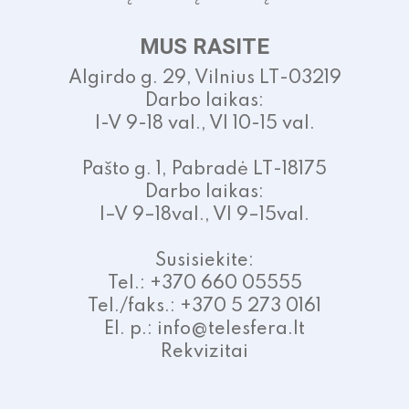
MUS RASITE
Algirdo g. 29, Vilnius LT-03219
Darbo laikas:
I-V 9-18 val., VI 10-15 val.
Pašto g. 1, Pabradė LT-18175
Darbo laikas:
I–V 9–18val., VI 9–15val.
Susisiekite:
Tel.: +370 660 05555
Tel./faks.: +370 5 273 0161
El. p.: info@telesfera.lt
Rekvizitai