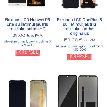
Ekranas LCD Huawei P9
Ekranas LCD OnePlus 8
Lite su lietimui jautriu
su lietimui jautriu
stikliuku baltas HQ
stikliuku juodas
originalus
29.00
€
su PVM
159.00
€
su PVM
Mokėkite trimis lygiomis dalimis 3
x 9.67€
Mokėkite trimis lygiomis dalimis 3
x 53.00€
Į KREPŠELĮ
Į KREPŠELĮ