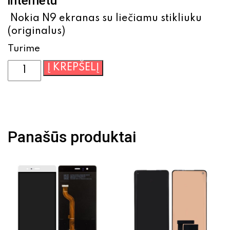
internetu
Nokia N9 ekranas su liečiamu stikliuku
(originalus)
Turime
produkto
Į KREPŠELĮ
kiekis:
Nokia
N9
ekranas
su
Panašūs produktai
liečiamu
stikliuku
(originalus)
RM-
696