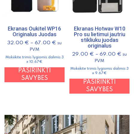
Ekranas Oukitel WP16
Ekranas Hotwav W10
Originalus Juodas
Pro su lietimui jautriu
stikliuku juodas
32.00
€
–
67.00
€
su
originalus
PVM
29.00
€
–
69.00
€
su
Mokėkite trimis lygiomis dalimis 3
PVM
x 10.67€
Mokėkite trimis lygiomis dalimis 3
This
PASIRINKTI
x 9.67€
product
SAVYBES
T
PASIRINKTI
has
p
SAVYBES
multiple
h
variants.
m
The
v
options
T
may
o
be