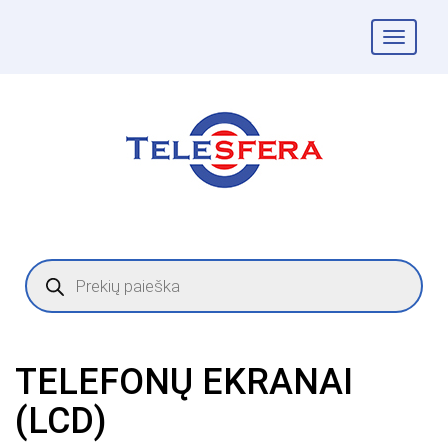
Togg
navig
Products
search
TELEFONŲ EKRANAI
(LCD)