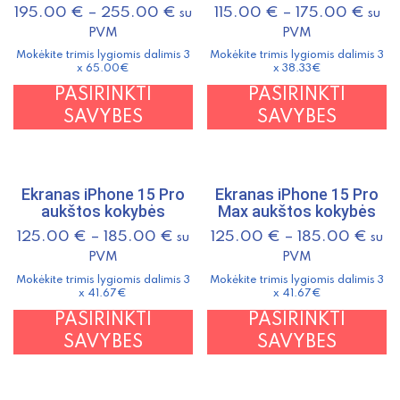
195.00
€
–
255.00
€
115.00
€
–
175.00
€
su
su
PVM
PVM
Mokėkite trimis lygiomis dalimis 3
Mokėkite trimis lygiomis dalimis 3
x 65.00€
x 38.33€
This
T
PASIRINKTI
PASIRINKTI
product
p
SAVYBES
SAVYBES
has
h
multiple
m
variants.
v
Ekranas iPhone 15 Pro
Ekranas iPhone 15 Pro
The
T
aukštos kokybės
Max aukštos kokybės
options
o
125.00
€
–
185.00
€
125.00
€
–
185.00
€
su
su
may
m
PVM
PVM
be
b
Mokėkite trimis lygiomis dalimis 3
Mokėkite trimis lygiomis dalimis 3
chosen
c
x 41.67€
x 41.67€
on
o
This
T
PASIRINKTI
PASIRINKTI
the
t
product
p
SAVYBES
SAVYBES
product
p
has
h
page
p
multiple
m