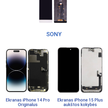
SONY
Ekranas iPhone 14 Pro
Ekranas iPhone 15 Plus
Originalus
aukštos kokybės