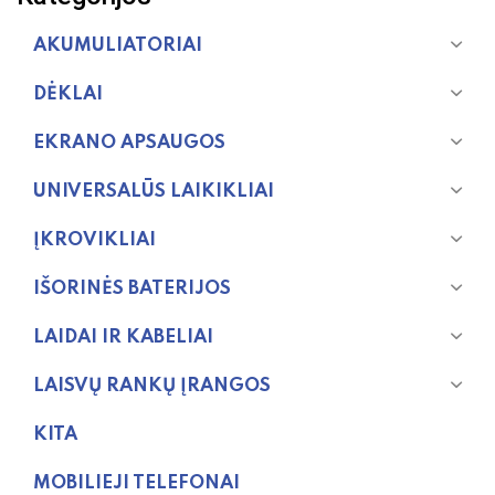
on
AKUMULIATORIAI
the
product
DĖKLAI
page
EKRANO APSAUGOS
UNIVERSALŪS LAIKIKLIAI
ĮKROVIKLIAI
IŠORINĖS BATERIJOS
LAIDAI IR KABELIAI
LAISVŲ RANKŲ ĮRANGOS
KITA
MOBILIEJI TELEFONAI