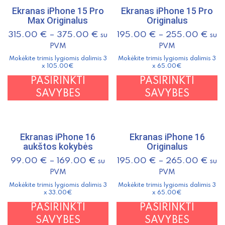
variants.
v
Ekranas iPhone 15 Pro
Ekranas iPhone 15 Pro
The
T
Max Originalus
Originalus
options
o
315.00
€
–
375.00
€
195.00
€
–
255.00
€
su
su
may
m
PVM
PVM
be
b
Mokėkite trimis lygiomis dalimis 3
Mokėkite trimis lygiomis dalimis 3
chosen
c
x 105.00€
x 65.00€
on
o
This
T
PASIRINKTI
PASIRINKTI
the
t
product
p
SAVYBES
SAVYBES
product
p
has
h
page
p
multiple
m
variants.
v
Ekranas iPhone 16
Ekranas iPhone 16
The
T
aukštos kokybės
Originalus
options
o
99.00
€
–
169.00
€
195.00
€
–
265.00
€
su
su
may
m
PVM
PVM
be
b
Mokėkite trimis lygiomis dalimis 3
Mokėkite trimis lygiomis dalimis 3
chosen
c
x 33.00€
x 65.00€
on
o
This
T
PASIRINKTI
PASIRINKTI
the
t
product
p
SAVYBES
SAVYBES