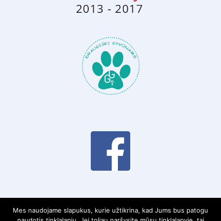
Mes naudojame slapukus, kurie užtikrina, kad Jums bus patogu
naudotis tinklalapiu. Jei toliau naršysite mūsų tinklalapyje, tai