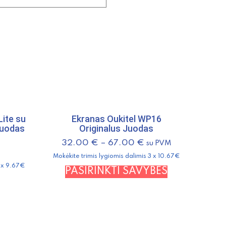
ite su
Ekranas Oukitel WP16
 juodas
Originalus Juodas
32.00
€
–
67.00
€
su PVM
Mokėkite trimis lygiomis dalimis 3 x 10.67€
3 x 9.67€
This
PASIRINKTI SAVYBES
product
has
multiple
variants.