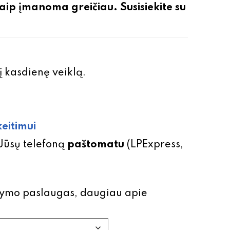
aip įmanoma greičiau. Susisiekite su
į kasdienę veiklą.
eitimui
 Jūsų telefoną
paštomatu
(LPExpress,
isymo paslaugas, daugiau apie