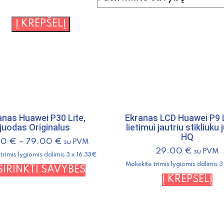
produkto
Į KREPŠELĮ
kiekis:
Ekranas
SONY
XA
Originalus
baltas
anas Huawei P30 Lite,
Ekranas LCD Huawei P9 L
juodas Originalus
lietimui jautriu stikliuku
HQ
00
€
–
79.00
€
su PVM
29.00
€
su PVM
trimis lygiomis dalimis 3 x 16.33€
Mokėkite trimis lygiomis dalimis 
This
SIRINKTI SAVYBES
Į KREPŠELĮ
product
has
multiple
variants.