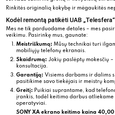
Rinkitės originalią kokybę ir mėgaukitės n
Kodėl remontą patikėti UAB „Telesfera
Mes ne tik parduodame detales – mes pasir
veikimu. Pasirinkę mus, gaunate:
Meistriškumą:
Mūsų technikai turi ilgam
mobiliųjų telefonų ekranais.
Skaidrumą:
Jokių paslėptų mokesčių – 
konsultacija.
Garantiją:
Visiems darbams ir dalims su
pasitikime savo tiekėjais ir meistrų kom
Greitį:
Puikiai suprantame, kad telefon
įrankis, todėl keitimo darbus atliekame 
operatyviai.
SONY XA ekrano
keitimo kaina 40,00 