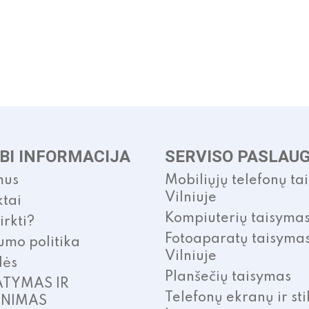
The
options
may
be
chosen
on
the
product
page
BI INFORMACIJA
SERVISO PASLAU
mus
Mobiliųjų telefonų ta
Vilniuje
tai
Kompiuterių taisyma
irkti?
Fotoaparatų taisyma
umo politika
Vilniuje
lės
Planšečių taisymas
ATYMAS IR
Telefonų ekranų ir sti
INIMAS