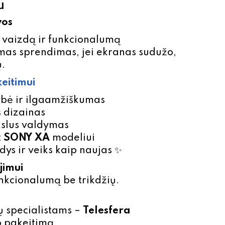
u
vos
ą vaizdą ir funkcionalumą
imas sprendimas, jei ekranas sudužo,
ų.
eitimui
ybė ir ilgaamžiškumas
s dizainas
ikslus valdymas
t
SONY XA
modeliui
dys ir veiks kaip naujas ✨
jimui
unkcionalumą be trikdžių.
ų specialistams –
Telesfera
o pakeitimą.