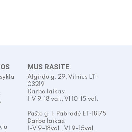
The
options
may
be
chosen
on
the
product
page
GOS
MUS RASITE
isykla
Algirdo g. 29, Vilnius LT-
03219
Darbo laikas:
s
I-V 9-18 val., VI 10-15 val.
s
Pašto g. 1, Pabradė LT-18175
Darbo laikas:
klų
I–V 9–18val., VI 9–15val.