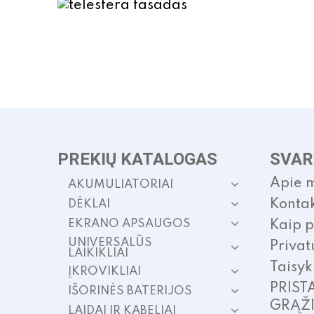
The
options
may
be
chosen
on
the
product
page
PREKIŲ KATALOGAS
SVAR
Apie 
AKUMULIATORIAI
Kontak
DĖKLAI
EKRANO APSAUGOS
Kaip p
UNIVERSALŪS
Privat
LAIKIKLIAI
Taisyk
ĮKROVIKLIAI
PRIST
IŠORINĖS BATERIJOS
GRĄŽ
LAIDAI IR KABELIAI