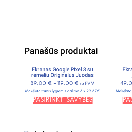
Panašūs produktai
Ekranas Google Pixel 3 su
Ekr
rėmeliu Originalus Juodas
89.00
€
–
119.00
€
49.
su PVM
Mokėkite trimis lygiomis dalimis 3 x 29.67€
Mokėkite 
This
PASIRINKTI SAVYBES
PA
product
has
multiple
variants.