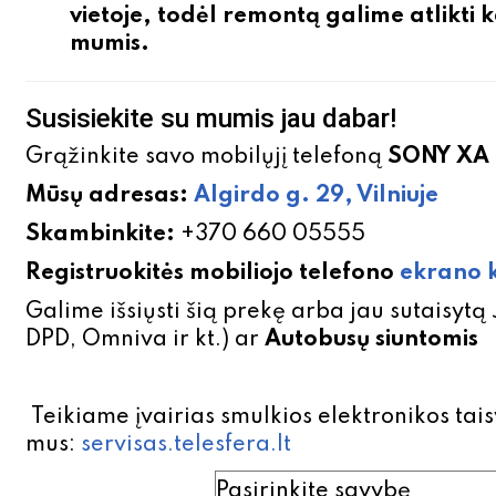
vietoje,
todėl remontą galime atlikti k
mumis.
Susisiekite su mumis jau dabar!
Grąžinkite savo mobilųjį telefoną
SONY XA
Mūsų adresas:
Algirdo g. 29, Vilniuje
Skambinkite:
+370 660 05555
Registruokitės mobiliojo telefono
ekrano k
Galime išsiųsti šią prekę arba jau sutaisytą
DPD, Omniva ir kt.) ar
Autobusų siuntomis
Teikiame įvairias smulkios elektronikos ta
mus:
servisas.telesfera.lt
SONY XA