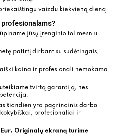
epriekaištingu vaizdu kiekvieną dieną
“ profesionalams?
ūpiname jūsų įrenginio tolimesniu
etę patirtį dirbant su sudėtingais,
aiški kaina ir profesionali nemokama
teikiame tvirtą garantiją, nes
petencija.
as šiandien yra pagrindinis darbo
kokybiškai, profesionaliai ir
Eur. Originalų ekraną turime