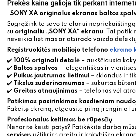
Prekės kaina galioja tik perkant internet
SONY XA originalus ekranas baltos spal
Sugrąžinkite savo telefonui nepriekaišting
su
originaliu „SONY XA“ ekranu
. Tai patik
neveikia lietimas ar atsirado vaizdo defekt
Registruokitės mobiliojo telefono
ekrano k
✔️
100% originali detalė
– aukščiausia kok
✔️
Baltos spalvos
– elegantiškas ir vientisa
✔️
Puikus jautrumas lietimui
– sklandus ir t
✔️
Tikslus suderinamumas
– sukurtas būten
✔️
Greitas atnaujinimas
– telefonas vėl atro
Patikimas pasirinkimas kasdieniam naudo
Pakeitę ekraną, atgausite pilną įrenginio f
Profesionalus keitimas be rūpesčių
Nenorite keisti patys? Patikėkite darbą mūs
servisas
užtikrins greitą ir kokybišką ekran