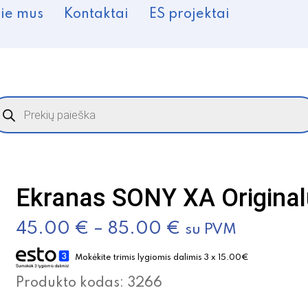
ie mus
Kontaktai
ES projektai
roducts
earch
Ekranas SONY XA Original
45.00
€
–
85.00
€
su PVM
Mokėkite trimis lygiomis dalimis 3 x 15.00€
Produkto kodas:
3266