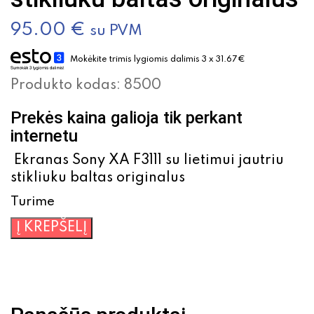
95.00
€
su PVM
Mokėkite trimis lygiomis dalimis 3 x 31.67€
Produkto kodas:
8500
Prekės kaina galioja tik perkant
internetu
Ekranas Sony XA F3111 su lietimui jautriu
stikliuku baltas originalus
Turime
produkto
Į KREPŠELĮ
kiekis:
Ekranas
Sony
XA
F3111