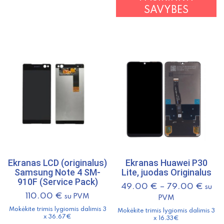
p
SAVYBES
h
m
v
T
o
m
b
c
o
t
p
p
Ekranas LCD (originalus)
Ekranas Huawei P30
Samsung Note 4 SM-
Lite, juodas Originalus
910F (Service Pack)
49.00
€
–
79.00
€
su
110.00
€
su PVM
PVM
Mokėkite trimis lygiomis dalimis 3
Mokėkite trimis lygiomis dalimis 3
x 36.67€
x 16.33€