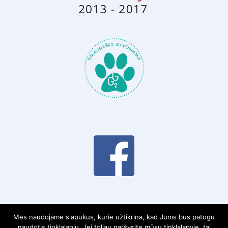
Mes naudojame slapukus, kurie užtikrina, kad Jums bus patogu
naudotis tinklalapiu. Jei toliau naršysite mūsų tinklalapyje, tai