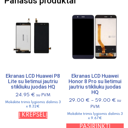
Panašūs produktai
su
lietimui
jautriu
stikliuku
baltas
originalus
Ekranas LCD Huawei P8
Ekranas LCD Huawei
Lite su lietimui jautriu
Honor 8 Pro su lietimui
stikliuku juodas HQ
jautriu stikliuku juodas
HQ
24.95
€
su PVM
29.00
€
–
59.00
€
su
Mokėkite trimis lygiomis dalimis 3
PVM
x 8.32€
Į KREPŠELĮ
Mokėkite trimis lygiomis dalimis 3
x 9.67€
T
PASIRINKTI