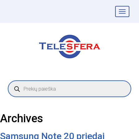
Togg
navig
Products
search
Archives
Samsung Note 20 priedai