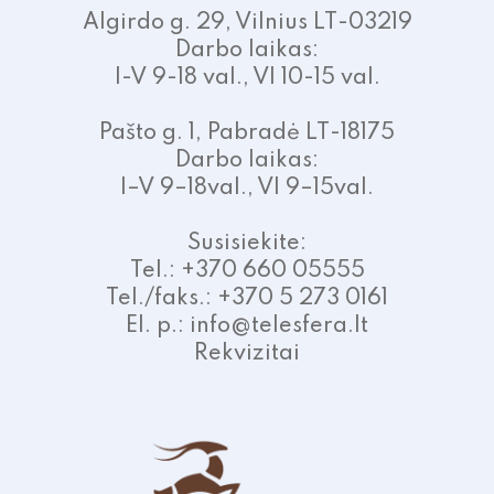
Algirdo g. 29, Vilnius LT-03219
Darbo laikas:
I-V 9-18 val., VI 10-15 val.
Pašto g. 1, Pabradė LT-18175
Darbo laikas:
I–V 9–18val., VI 9–15val.
Susisiekite:
Tel.: +370 660 05555
Tel./faks.: +370 5 273 0161
El. p.: info@telesfera.lt
Rekvizitai