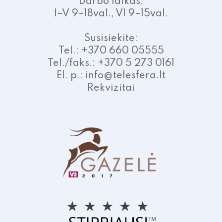
Darbo laikas:
I–V 9–18val., VI 9–15val.
Susisiekite:
Tel.: +370 660 05555
Tel./faks.: +370 5 273 0161
El. p.: info@telesfera.lt
Rekvizitai