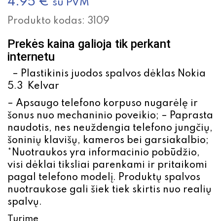
4.95
€
su PVM
Produkto kodas:
3109
Prekės kaina galioja tik perkant
internetu
– Plastikinis juodos spalvos dėklas Nokia
5.3 Kelvar
– Apsaugo telefono korpuso nugarėlę ir
šonus nuo mechaninio poveikio; – Paprasta
naudotis, nes neuždengia telefono jungčių,
šoninių klavišų, kameros bei garsiakalbio;
*Nuotraukos yra informacinio pobūdžio,
visi dėklai tiksliai parenkami ir pritaikomi
pagal telefono modelį. Produktų spalvos
nuotraukose gali šiek tiek skirtis nuo realių
spalvų.
Turime