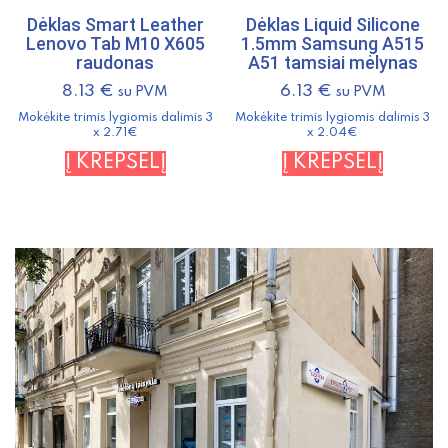
Dėklas Smart Leather
Dėklas Liquid Silicone
Lenovo Tab M10 X605
1.5mm Samsung A515
raudonas
A51 tamsiai mėlynas
8.13
€
6.13
€
su PVM
su PVM
Mokėkite trimis lygiomis dalimis 3
Mokėkite trimis lygiomis dalimis 3
x 2.71€
x 2.04€
Į KREPŠELĮ
Į KREPŠELĮ