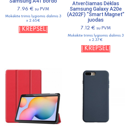
Samsung A41 bordo
Atverčiamas Dėklas
Samsung Galaxy A20e
7.96
€
su PVM
(A202F) “Smart Magnet”
Mokėkite trimis lygiomis dalimis 3
juodas
x 2.65€
7.12
€
su PVM
Į KREPŠELĮ
Mokėkite trimis lygiomis dalimis 3
x 2.37€
Į KREPŠELĮ