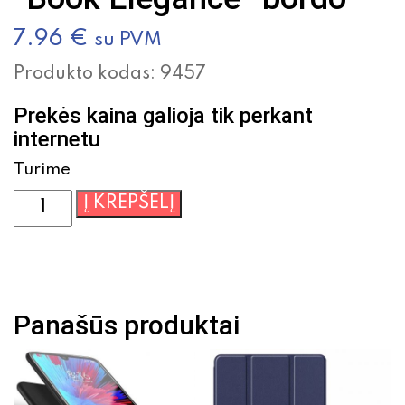
7.96
€
su PVM
Produkto kodas:
9457
Prekės kaina galioja tik perkant
internetu
Turime
produkto
Į KREPŠELĮ
kiekis:
Atverčiamas
dėklas
Samsung
A71
Panašūs produktai
A715
"Book
Elegance"
bordo