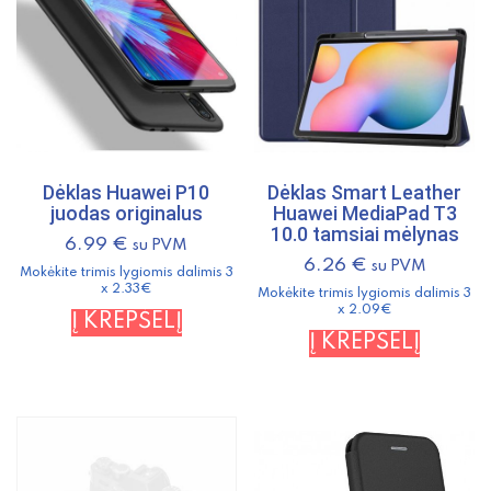
Dėklas Huawei P10
Dėklas Smart Leather
juodas originalus
Huawei MediaPad T3
10.0 tamsiai mėlynas
6.99
€
su PVM
6.26
€
su PVM
Mokėkite trimis lygiomis dalimis 3
x 2.33€
Mokėkite trimis lygiomis dalimis 3
x 2.09€
Į KREPŠELĮ
Į KREPŠELĮ