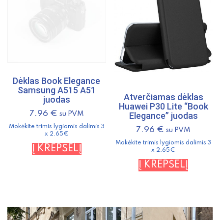
Dėklas Book Elegance
Samsung A515 A51
Atverčiamas dėklas
juodas
Huawei P30 Lite “Book
7.96
€
su PVM
Elegance” juodas
Mokėkite trimis lygiomis dalimis 3
7.96
€
su PVM
x 2.65€
Mokėkite trimis lygiomis dalimis 3
Į KREPŠELĮ
x 2.65€
Į KREPŠELĮ