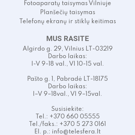
Fotoaparatų taisymas Vilniuje
Planšečių taisymas
Telefonų ekranų ir stiklų keitimas
MUS RASITE
Algirdo g. 29, Vilnius LT-03219
Darbo laikas:
I-V 9-18 val., VI 10-15 val.
Pašto g. 1, Pabradė LT-18175
Darbo laikas:
I–V 9–18val., VI 9–15val.
Susisiekite:
Tel.: +370 660 05555
Tel./faks.: +370 5 273 0161
El. p.: info@telesfera.lt