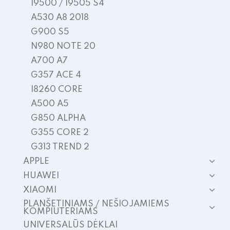
I9500 / I9505 S4
A530 A8 2018
G900 S5
N980 NOTE 20
A700 A7
G357 ACE 4
I8260 CORE
A500 A5
G850 ALPHA
G355 CORE 2
G313 TREND 2
APPLE
HUAWEI
XIAOMI
PLANŠETINIAMS / NEŠIOJAMIEMS
KOMPIUTERIAMS
UNIVERSALŪS DĖKLAI