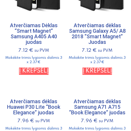
Atverčiamas Dėklas
Atverčiamas dėklas
“Smart Magnet”
Samsung Galaxy A5/ A8
Samsung A405 A40
2018 “Smart Magnet”
juodas
Juodas
7.12
€
7.12
€
su PVM
su PVM
Mokėkite trimis lygiomis dalimis 3
Mokėkite trimis lygiomis dalimis 3
x 2.37€
x 2.37€
Į KREPŠELĮ
Į KREPŠELĮ
Atverčiamas dėklas
Atverčiamas dėklas
Huawei P30 Lite “Book
Samsung A71 A715
Elegance” juodas
“Book Elegance” juodas
7.96
€
7.96
€
su PVM
su PVM
Mokėkite trimis lygiomis dalimis 3
Mokėkite trimis lygiomis dalimis 3