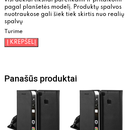
visi dėklai tiksliai parenkami ir pritaikomi
pagal planšetės modelį. Produktų spalvos
nuotraukose gali šiek tiek skirtis nuo realių
spalvų
Turime
produkto
Į KREPŠELĮ
kiekis:
Atverčiamas
dėklas
planšetiniam
Panašūs produktai
kompiuteriui
universalus
Acme
9.7-
10
juodas