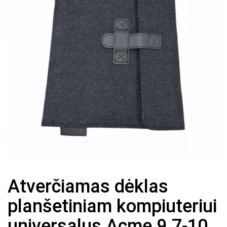
Atverčiamas dėklas
planšetiniam kompiuteriui
universalus Acme 9.7-10