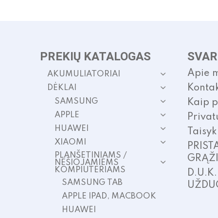
PREKIŲ KATALOGAS
SVAR
Apie 
AKUMULIATORIAI
Kontak
DĖKLAI
SAMSUNG
Kaip p
APPLE
Privat
HUAWEI
Taisyk
XIAOMI
PRIST
PLANŠETINIAMS /
GRĄŽ
NEŠIOJAMIEMS
KOMPIUTERIAMS
D.U.K
SAMSUNG TAB
UŽDU
APPLE IPAD, MACBOOK
HUAWEI