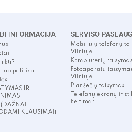
BI INFORMACIJA
SERVISO PASLAU
mus
Mobiliųjų telefonų ta
Vilniuje
tai
Kompiuterių taisyma
irkti?
Fotoaparatų taisyma
umo politika
Vilniuje
lės
Planšečių taisymas
ATYMAS IR
Telefonų ekranų ir sti
INIMAS
keitimas
. (DAŽNAI
ODAMI KLAUSIMAI)