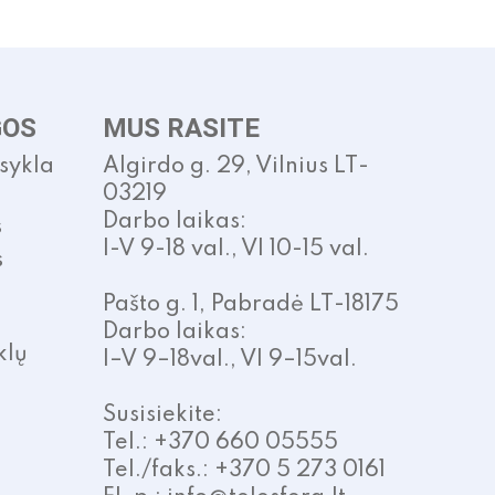
GOS
MUS RASITE
isykla
Algirdo g. 29, Vilnius LT-
03219
Darbo laikas:
s
I-V 9-18 val., VI 10-15 val.
s
Pašto g. 1, Pabradė LT-18175
Darbo laikas:
klų
I–V 9–18val., VI 9–15val.
Susisiekite:
Tel.: +370 660 05555
Tel./faks.: +370 5 273 0161