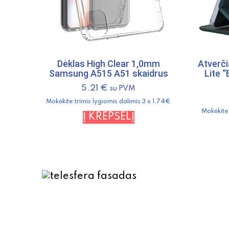
Dėklas High Clear 1,0mm
Atverč
Samsung A515 A51 skaidrus
Lite 
5.21
€
su PVM
Mokėkite trimis lygiomis dalimis 3 x 1.74€
Mokėkite 
Į KREPŠELĮ