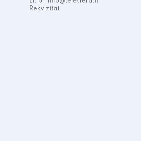
El. p.: info@telesfera.lt
Rekvizitai