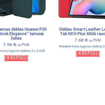
9"
iamas dėklas Huawei P30
Dėklas Smart Leather 
“Book Elegance” tamsiai
Tab M10 Plus X606 rau
žalias
7.68
€
su PVM
7.96
€
su PVM
Mokėkite trimis lygiomis dalimis 
trimis lygiomis dalimis 3 x 2.65€
Į KREPŠELĮ
Į KREPŠELĮ