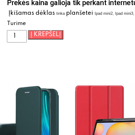
Prekės kaina galioja tik perkant internet
Įkišamas dėklas
planšetei
tinka
Ipad mini2, Ipad mini3,
Turime
produkto
Į KREPŠELĮ
kiekis:
Įkišamas
dėklas
planšetei
Ipad
mini2,
Ipad
mini3,
Ipad
mini4,
Ipad
mini5,
Estar