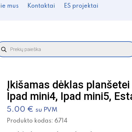
ie mus
Kontaktai
ES projektai
roducts
earch
Įkišamas dėklas planšetei 
Ipad mini4, Ipad mini5, Est
5.00
€
su PVM
Produkto kodas:
6714