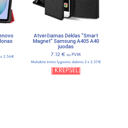
Lenovo
Atverčiamas Dėklas “Smart
donas
Magnet” Samsung A405 A40
juodas
7.12
€
su PVM
3 x 2.56€
Mokėkite trimis lygiomis dalimis 3 x 2.37€
Į KREPŠELĮ