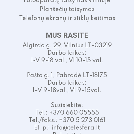
Fotoaparatų taisymas Vilniuje
Planšečių taisymas
Telefonų ekranų ir stiklų keitimas
MUS RASITE
Algirdo g. 29, Vilnius LT-03219
Darbo laikas:
I-V 9-18 val., VI 10-15 val.
Pašto g. 1, Pabradė LT-18175
Darbo laikas:
I–V 9–18val., VI 9–15val.
Susisiekite:
Tel.: +370 660 05555
Tel./faks.: +370 5 273 0161
El. p.: info@telesfera.lt