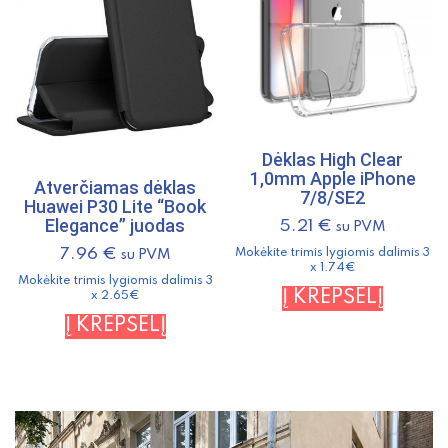
Dėklas High Clear
1,0mm Apple iPhone
Atverčiamas dėklas
7/8/SE2
Huawei P30 Lite “Book
Elegance” juodas
5.21
€
su PVM
7.96
€
Mokėkite trimis lygiomis dalimis 3
su PVM
x 1.74€
Mokėkite trimis lygiomis dalimis 3
Į KREPŠELĮ
x 2.65€
Į KREPŠELĮ