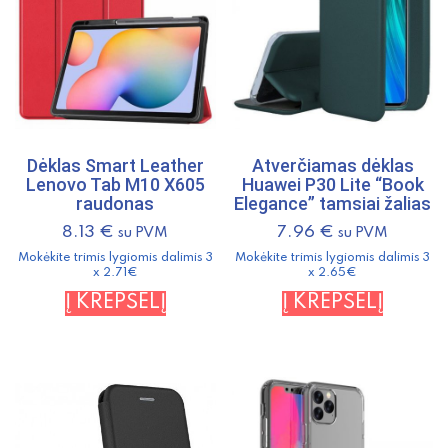
Dėklas Smart Leather
Atverčiamas dėklas
Lenovo Tab M10 X605
Huawei P30 Lite “Book
raudonas
Elegance” tamsiai žalias
8.13
€
7.96
€
su PVM
su PVM
Mokėkite trimis lygiomis dalimis 3
Mokėkite trimis lygiomis dalimis 3
x 2.71€
x 2.65€
Į KREPŠELĮ
Į KREPŠELĮ