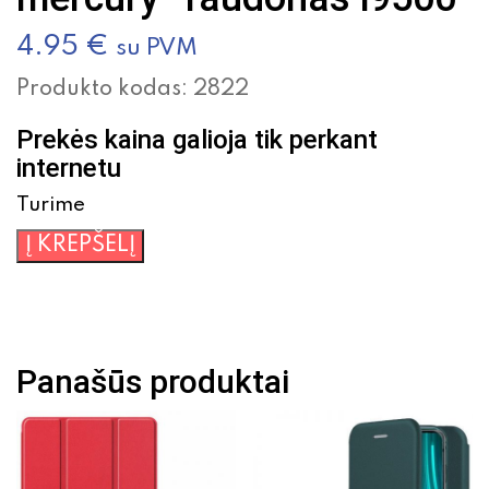
4.95
€
su PVM
Produkto kodas:
2822
Prekės kaina galioja tik perkant
internetu
Turime
produkto
Į KREPŠELĮ
kiekis:
Atverčiamas
dėklas
Samsung
Panašūs produktai
S4
"Fancy
mercury"
raudonas
i9500