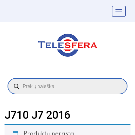
Togg
navig
Products
search
J710 J7 2016
Produktų nerasta.