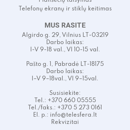
Planšečių taisymas
Telefonų ekranų ir stiklų keitimas
MUS RASITE
Algirdo g. 29, Vilnius LT-03219
Darbo laikas:
I-V 9-18 val., VI 10-15 val.
Pašto g. 1, Pabradė LT-18175
Darbo laikas:
I–V 9–18val., VI 9–15val.
Susisiekite:
Tel.: +370 660 05555
Tel./faks.: +370 5 273 0161
El. p.: info@telesfera.lt
Rekvizitai