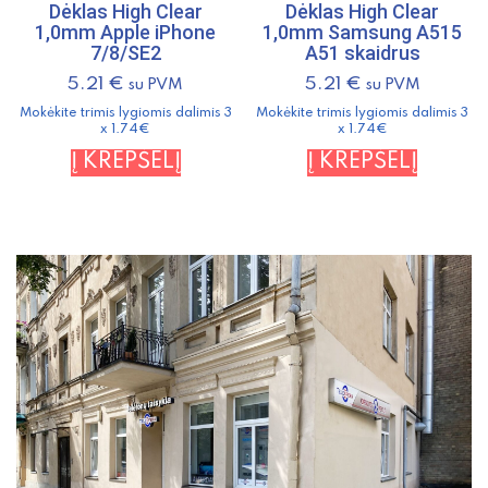
Dėklas High Clear
Dėklas High Clear
1,0mm Apple iPhone
1,0mm Samsung A515
7/8/SE2
A51 skaidrus
5.21
€
5.21
€
su PVM
su PVM
Mokėkite trimis lygiomis dalimis 3
Mokėkite trimis lygiomis dalimis 3
x 1.74€
x 1.74€
Į KREPŠELĮ
Į KREPŠELĮ