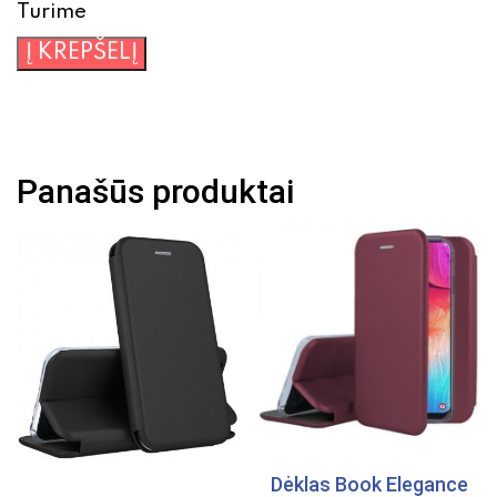
Turime
produkto
Į KREPŠELĮ
kiekis:
Dėklas
NOKIA
5230
Panašūs produktai
juodas
į
apačią
Dėklas Book Elegance