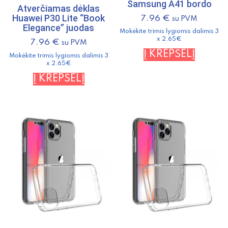
Samsung A41 bordo
Atverčiamas dėklas
Huawei P30 Lite “Book
7.96
€
su PVM
Elegance” juodas
Mokėkite trimis lygiomis dalimis 3
x 2.65€
7.96
€
su PVM
Į KREPŠELĮ
Mokėkite trimis lygiomis dalimis 3
x 2.65€
Į KREPŠELĮ