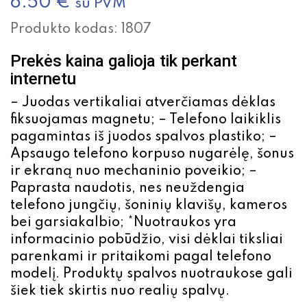
6.50
€
su PVM
Produkto kodas:
1807
Prekės kaina galioja tik perkant
internetu
– Juodas vertikaliai atverčiamas dėklas
fiksuojamas magnetu; – Telefono laikiklis
pagamintas iš juodos spalvos plastiko; –
Apsaugo telefono korpuso nugarėlę, šonus
ir ekraną nuo mechaninio poveikio; –
Paprasta naudotis, nes neuždengia
telefono jungčių, šoninių klavišų, kameros
bei garsiakalbio; *Nuotraukos yra
informacinio pobūdžio, visi dėklai tiksliai
parenkami ir pritaikomi pagal telefono
modelį. Produktų spalvos nuotraukose gali
šiek tiek skirtis nuo realių spalvų.